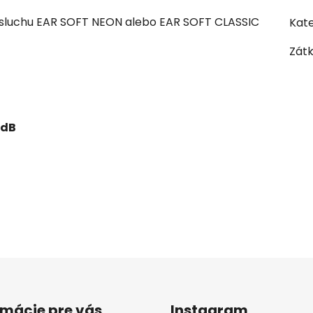
sluchu EAR SOFT NEON alebo
EAR SOFT CLASSIC
Kate
Zát
 dB
rmácie pre vás
Instagram