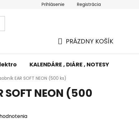
Prihlásenie
Registrácia
Potlač/Výšivka
Výmena tovaru
Odstúpenie od zm
PRÁZDNY KOŠÍK
NÁKUPNÝ
KOŠÍK
lektro
KALENDÁRE , DIÁRE , NOTESY
KUFRE
sobník EAR SOFT NEON (500 ks)
R SOFT NEON (500
 hodnotenia