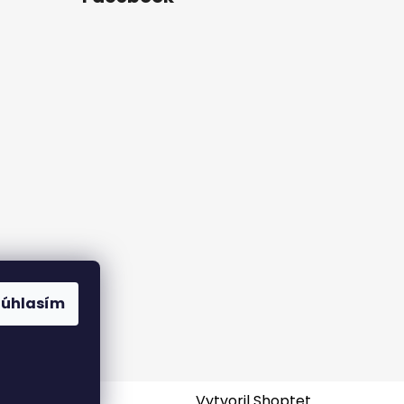
rame
Súhlasím
Vytvoril Shoptet