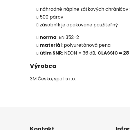
náhradné náplne zátkových chráničov 
500 párov
zásobník je opakovane použiteľný
norma
: EN 352-2
materiál
: polyuretánová pena
útlm SNR
:
NEON = 36 dB
, CLASSIC = 28
Výrobca
3M Česko, spol. s r.o.
Z
á
Kontakt
Info