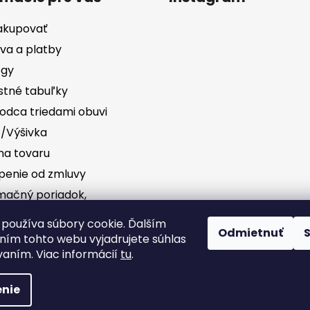
akupovať
va a platby
ógy
stné tabuľky
odca triedami obuvi
č/Výšivka
a tovaru
penie od zmluvy
mačný poriadok,
vednosť za vady
Sledovať na Instag
používa súbory cookie. Ďalším
Odmietnuť
ím tohto webu vyjadrujete súhlas
dné podmienky
vaním. Viac informácií
tu
.
nie
ráva vyhradené.