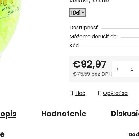
Veľkosť/Balenie
je
0,0
z
5
Dostupnosť
hviezdičiek.
Môžeme doručiť do:
Kód:
€92,97
€75,59 bez DPH
Jednotková cena:
Tlač
Opýtať sa
opis
Hodnotenie
Diskus
ie
Dod