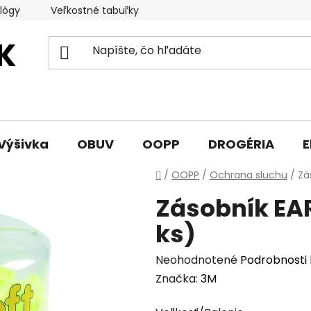
lógy
Veľkostné tabuľky
Sprievodca triedami obuvi
Výšivka
OBUV
OOPP
DROGÉRIA
E
Domov
/
OOPP
/
Ochrana sluchu
/
Zá
Zásobník EA
ks)
Priemerné
Neohodnotené
Podrobnosti
hodnotenie
Značka:
3M
produktu