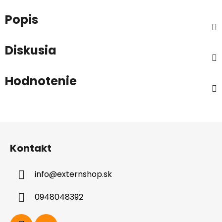
Popis
Diskusia
Hodnotenie
Z
á
Kontakt
p
ä
info
@
externshop.sk
t
i
0948048392
e