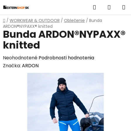
Prejsť
Hľadať
NÁKUP
na
obsah
KOŠÍK
Domov
/
WORKWEAR & OUTDOOR
/
Oblečenie
/
Bunda
ARDON®NYPAXX® knitted
Bunda ARDON®NYPAXX®
knitted
Priemerné
Neohodnotené
Podrobnosti hodnotenia
hodnotenie
Značka:
ARDON
produktu
je
0,0
z
5
hviezdičiek.