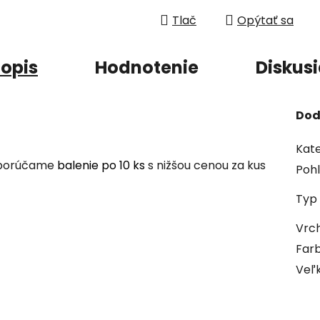
Tlač
Opýtať sa
opis
Hodnotenie
Diskus
Dod
Kate
odporúčame
balenie po 10 ks
s nižšou cenou za kus
Pohl
Typ
Vrch
Far
Veľ