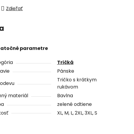
Zdieľať
ia
atočné parametre
gória
Tričká
avie
Pánske
Tričko s krátkym
 odevu
rukávom
ný materiál
Bavlna
ba
zelené odtiene
kosť
XL, M, L, 2XL, 3XL, S