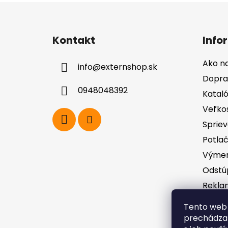
Z
á
Kontakt
Info
p
ä
Ako n
info
@
externshop.sk
t
Dopra
i
0948048392
Katal
e
Veľko
Spriev
Potla
Výmen
Odstú
Rekla
zodpo
Tento web 
GDPR
prechádzan
Obcho