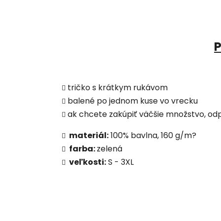
P
tričko s krátkym rukávom
balené po jednom kuse vo vrecku
ak chcete zakúpiť väčšie množstvo, 
materiál:
100% bavlna, 160 g/m?
farba:
zelená
veľkosti:
S - 3XL