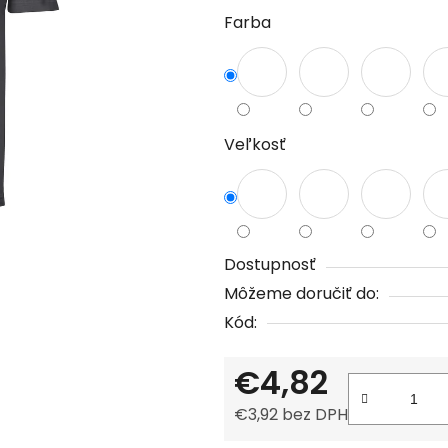
Farba
je
0,0
z
5
hviezdičiek.
Veľkosť
Dostupnosť
Môžeme doručiť do:
Kód:
€4,82
€3,92 bez DPH
Jednotková cena: