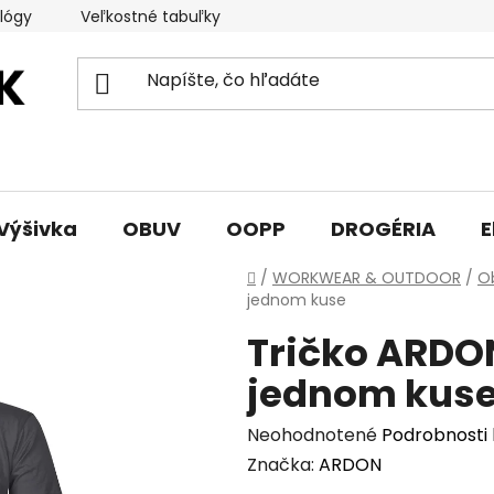
lógy
Veľkostné tabuľky
Sprievodca triedami obuvi
Výšivka
OBUV
OOPP
DROGÉRIA
E
Domov
/
WORKWEAR & OUTDOOR
/
O
jednom kuse
Tričko ARDO
jednom kus
Priemerné
Neohodnotené
Podrobnosti
hodnotenie
Značka:
ARDON
produktu