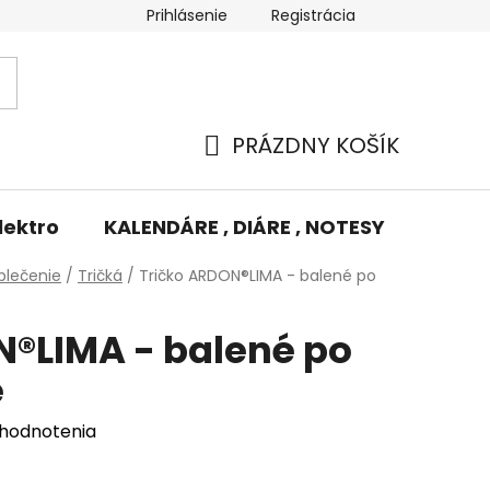
Prihlásenie
Registrácia
Potlač/Výšivka
Výmena tovaru
Odstúpenie od zm
PRÁZDNY KOŠÍK
NÁKUPNÝ
KOŠÍK
lektro
KALENDÁRE , DIÁRE , NOTESY
KUFRE
blečenie
/
Tričká
/
Tričko ARDON®LIMA - balené po
N®LIMA - balené po
e
 hodnotenia