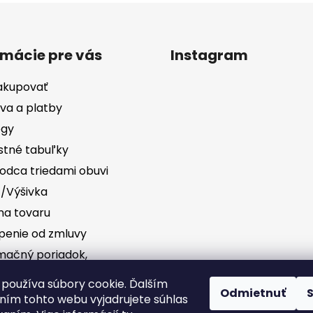
rmácie pre vás
Instagram
akupovať
va a platby
ógy
stné tabuľky
odca triedami obuvi
č/Výšivka
a tovaru
penie od zmluvy
mačný poriadok,
vednosť za vady
Sledovať na Instag
používa súbory cookie. Ďalším
Odmietnuť
ím tohto webu vyjadrujete súhlas
dné podmienky