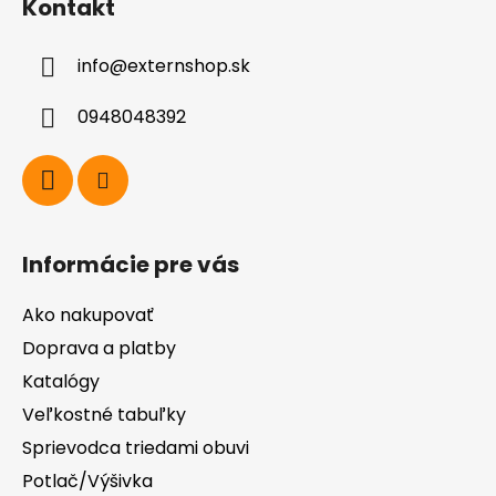
Kontakt
p
ä
info
@
externshop.sk
t
i
0948048392
e
Informácie pre vás
Ako nakupovať
Doprava a platby
Katalógy
Veľkostné tabuľky
Sprievodca triedami obuvi
Potlač/Výšivka