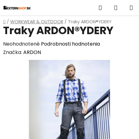
Prejsť
Hľadať
NÁKUP
na
obsah
KOŠÍK
Domov
/
WORKWEAR & OUTDOOR
/
Traky ARDON®YDERY
Traky ARDON®YDERY
Priemerné
Neohodnotené
Podrobnosti hodnotenia
hodnotenie
Značka:
ARDON
produktu
je
0,0
z
5
hviezdičiek.