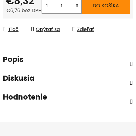
€8,32
DO KOŠÍKA
€6,76 bez DPH
Jednotková cena:
Tlač
Opýtať sa
Zdieľať
Popis
Diskusia
Hodnotenie
Z
á