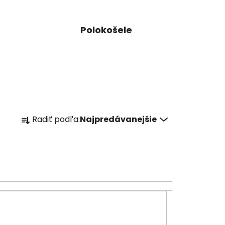
Polokošele
R
Radiť podľa:
Najpredávanejšie
a
d
e
n
i
e
p
r