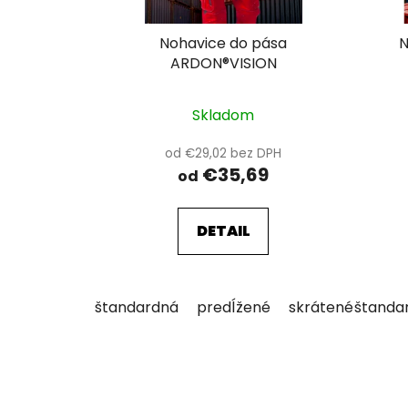
d
u
Nohavice do pása
N
k
ARDON®VISION
t
o
Skladom
v
od €29,02 bez DPH
€35,69
od
DETAIL
štandardná
predĺžené
skrátené
štanda