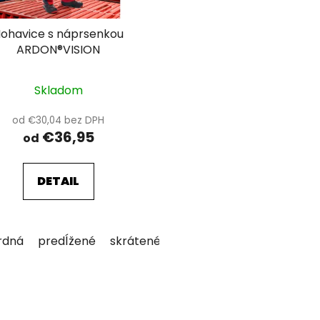
ohavice s náprsenkou
ARDON®VISION
Skladom
od €30,04 bez DPH
€36,95
od
DETAIL
rdná
predĺžené
skrátené
O
v
l