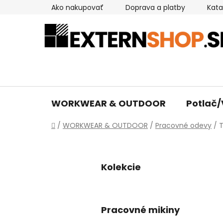
Prejsť
Ako nakupovať
Doprava a platby
Kata
na
obsah
WORKWEAR & OUTDOOR
Potlač/
Domov
/
WORKWEAR & OUTDOOR
/
Pracovné odevy
/
Kolekcie
Pracovné mikiny