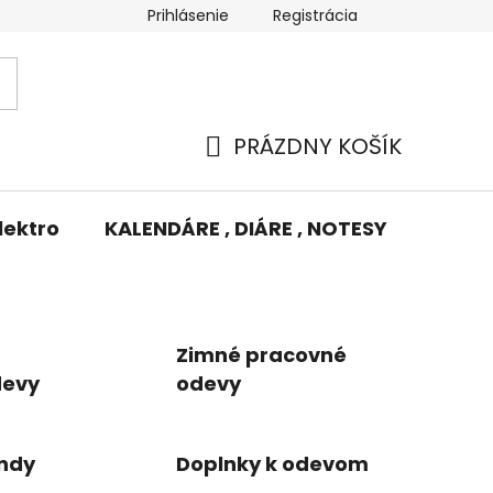
Prihlásenie
Registrácia
Potlač/Výšivka
Výmena tovaru
Odstúpenie od zm
PRÁZDNY KOŠÍK
NÁKUPNÝ
KOŠÍK
lektro
KALENDÁRE , DIÁRE , NOTESY
KUFRE
Zimné pracovné
devy
odevy
ndy
Doplnky k odevom