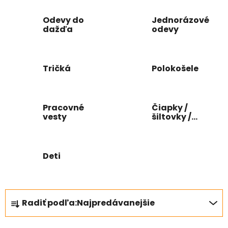
Odevy do
Jednorázové
dažďa
odevy
Tričká
Polokošele
Pracovné
Čiapky /
vesty
šiltovky /
šatky
Deti
R
Radiť podľa:
Najpredávanejšie
a
d