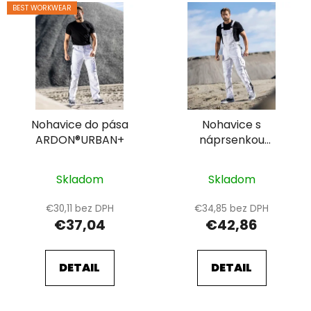
V
BEST WORKWEAR
ý
p
i
s
p
r
Nohavice do pása
Nohavice s
o
ARDON®URBAN+
náprsenkou
d
ARDON®URBAN+
u
k
Skladom
Skladom
t
€30,11 bez DPH
€34,85 bez DPH
o
€37,04
€42,86
v
DETAIL
DETAIL