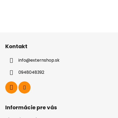
Z
á
Kontakt
p
ä
info
@
externshop.sk
t
i
0948048392
e
Informácie pre vás