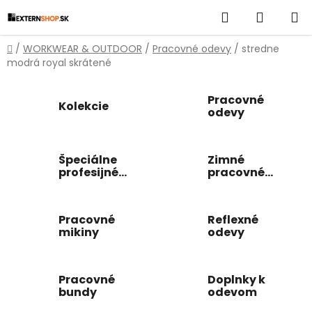
Prejsť
Hľadať
NÁKUP
na
obsah
KOŠÍK
Domov
/
WORKWEAR & OUTDOOR
/
Pracovné odevy
/
stredne
modrá royal skrátené
Pracovné
Kolekcie
odevy
Špeciálne
Zimné
profesijné
pracovné
odevy
odevy
Pracovné
Reflexné
mikiny
odevy
Pracovné
Doplnky k
bundy
odevom