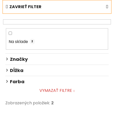
e
ZAVRIEŤ FILTER
n
i
e
p
r
Na sklade
o
2
d
u
Značky
k
t
Dĺžka
o
Farba
v
VYMAZAŤ FILTRE
Zobrazených položiek:
2