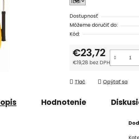
z
5
Dostupnosť
hviezdičiek.
Môžeme doručiť do:
Kód:
€23,72
€19,28 bez DPH
Jednotková cena:
Tlač
Opýtať sa
opis
Hodnotenie
Diskus
Dod
Kate