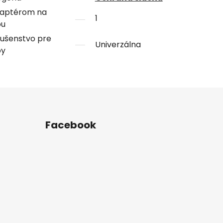
daptérom na
1
bu
lušenstvo pre
Univerzálna
by
Facebook