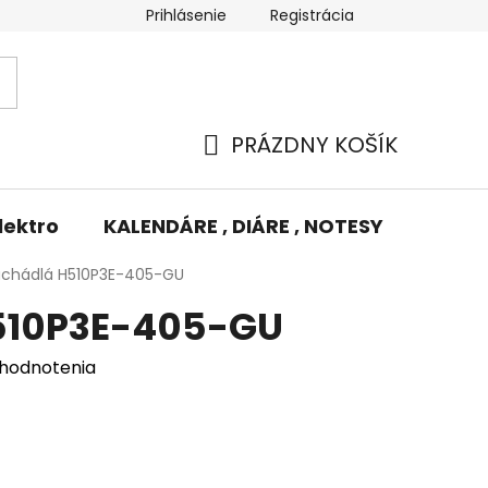
Prihlásenie
Registrácia
Potlač/Výšivka
Výmena tovaru
Odstúpenie od zm
PRÁZDNY KOŠÍK
NÁKUPNÝ
KOŠÍK
lektro
KALENDÁRE , DIÁRE , NOTESY
KUFRE
úchádlá H510P3E-405-GU
510P3E-405-GU
 hodnotenia