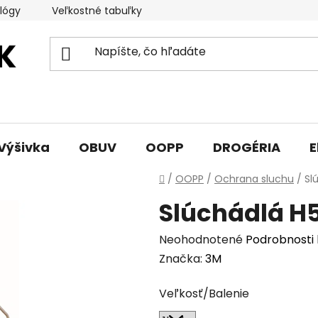
lógy
Veľkostné tabuľky
Sprievodca triedami obuvi
Výšivka
OBUV
OOPP
DROGÉRIA
E
Domov
/
OOPP
/
Ochrana sluchu
/
Sl
Slúchádlá H
Priemerné
Neohodnotené
Podrobnosti
hodnotenie
Značka:
3M
produktu
Veľkosť/Balenie
je
0,0