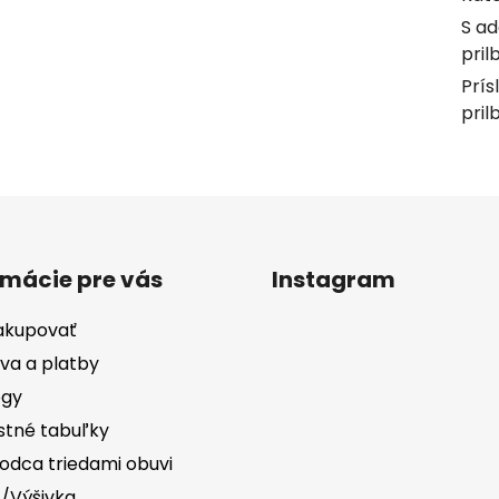
S a
pril
Prís
pril
rmácie pre vás
Instagram
akupovať
va a platby
ógy
stné tabuľky
odca triedami obuvi
č/Výšivka