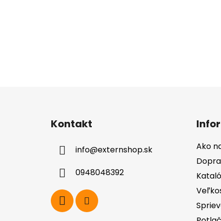
Z
á
Kontakt
Info
p
ä
Ako n
info
@
externshop.sk
t
Dopra
i
0948048392
Katal
e
Veľko
Spriev
Potla