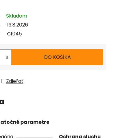
Skladom
13.8.2026
C1045
DO KOŠÍKA
Zdieľať
ia
atočné parametre
gória
Ochrana sluchu