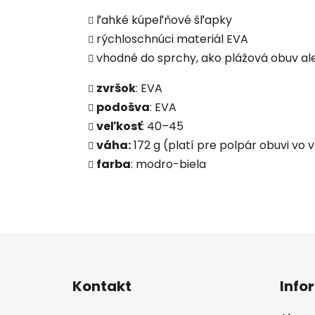
ľahké kúpeľňové šľapky
rýchloschnúci materiál EVA
vhodné do sprchy, ako plážová obuv a
zvršok
: EVA
podošva
: EVA
veľkosť
: 40–45
váha:
172 g (platí pre polpár obuvi vo 
farba
: modro-biela
Z
á
Kontakt
Info
p
ä