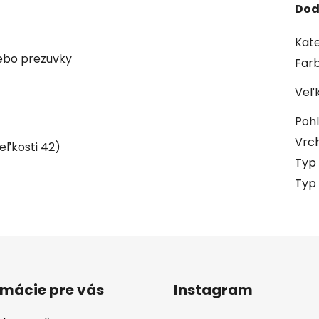
Dod
Kate
lebo prezuvky
Far
Veľ
Pohl
Vrch
veľkosti 42)
Typ 
Typ
rmácie pre vás
Instagram