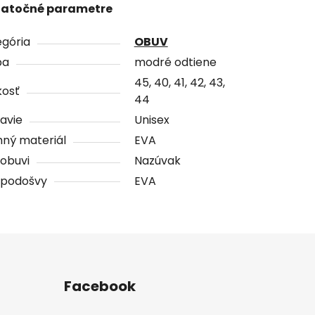
atočné parametre
gória
OBUV
ba
modré odtiene
45, 40, 41, 42, 43,
kosť
44
avie
Unisex
ný materiál
EVA
obuvi
Nazúvak
 podošvy
EVA
Facebook