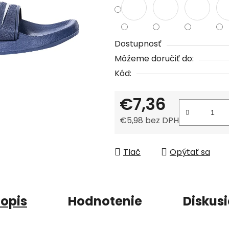
z
5
hviezdičiek.
Dostupnosť
Môžeme doručiť do:
Kód:
€7,36
€5,98 bez DPH
Jednotková cena:
Tlač
Opýtať sa
opis
Hodnotenie
Diskus