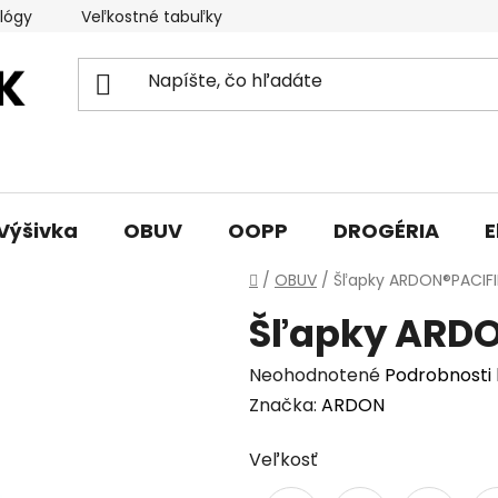
lógy
Veľkostné tabuľky
Sprievodca triedami obuvi
Výšivka
OBUV
OOPP
DROGÉRIA
E
Domov
/
OBUV
/
Šľapky ARDON®PACIFI
Šľapky ARDO
Priemerné
Neohodnotené
Podrobnosti
hodnotenie
Značka:
ARDON
produktu
Veľkosť
je
0,0