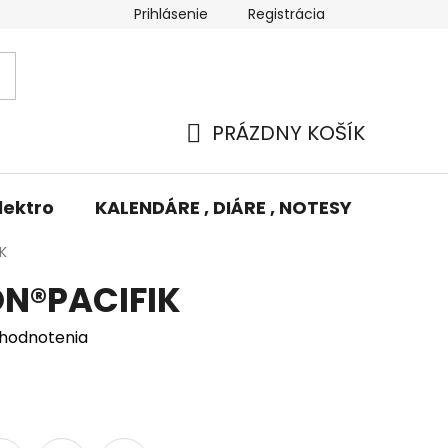
Prihlásenie
Registrácia
Potlač/Výšivka
Výmena tovaru
Odstúpenie od zm
PRÁZDNY KOŠÍK
NÁKUPNÝ
KOŠÍK
lektro
KALENDÁRE , DIÁRE , NOTESY
KUFRE
K
N®PACIFIK
 hodnotenia