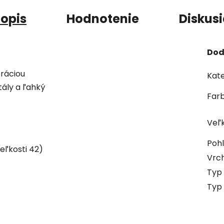
opis
Hodnotenie
Diskus
Dod
ráciou
Kate
tály a ľahký
Far
Veľ
Pohl
veľkosti 42)
Vrch
Typ 
Typ