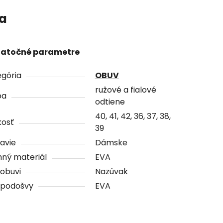
ia
atočné parametre
gória
OBUV
ružové a fialové
ba
odtiene
40, 41, 42, 36, 37, 38,
kosť
39
avie
Dámske
ný materiál
EVA
obuvi
Nazúvak
 podošvy
EVA