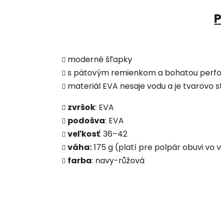
P
moderné šľapky
s pätovým remienkom a bohatou perfo
materiál EVA nesaje vodu a je tvarovo s
zvršok
: EVA
podošva
: EVA
veľkosť
: 36–42
váha:
175 g (platí pre polpár obuvi vo 
farba
: navy-růžová