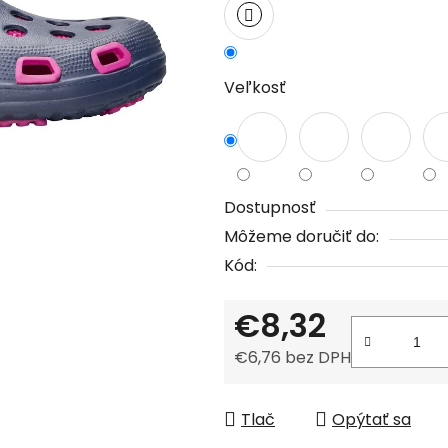
z
5
hviezdičiek.
Veľkosť
Dostupnosť
Môžeme doručiť do:
Kód:
€8,32
€6,76 bez DPH
Jednotková cena:
Tlač
Opýtať sa