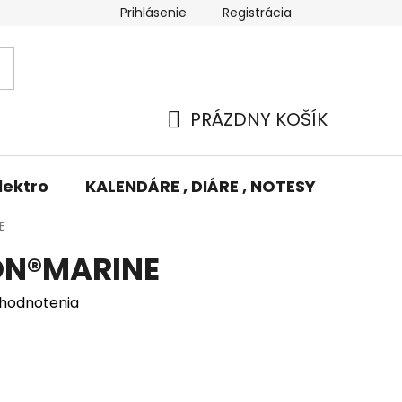
Prihlásenie
Registrácia
Potlač/Výšivka
Výmena tovaru
Odstúpenie od zm
PRÁZDNY KOŠÍK
NÁKUPNÝ
KOŠÍK
lektro
KALENDÁRE , DIÁRE , NOTESY
KUFRE
E
ON®MARINE
 hodnotenia