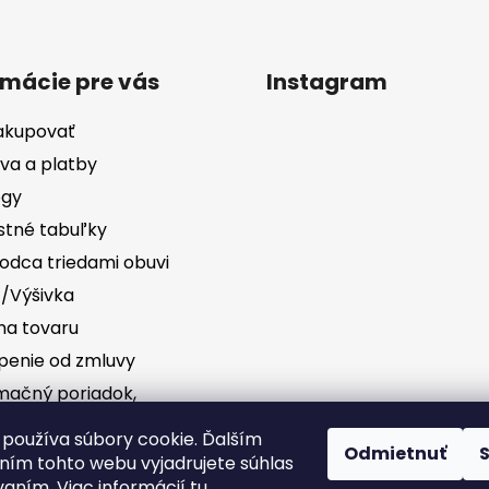
rmácie pre vás
Instagram
akupovať
va a platby
ógy
stné tabuľky
odca triedami obuvi
č/Výšivka
a tovaru
penie od zmluvy
mačný poriadok,
vednosť za vady
Sledovať na Instag
používa súbory cookie. Ďalším
Odmietnuť
ím tohto webu vyjadrujete súhlas
dné podmienky
vaním. Viac informácií
tu
.