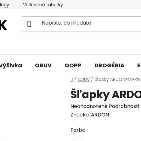
lógy
Veľkostné tabuľky
Sprievodca triedami obuvi
Výšivka
OBUV
OOPP
DROGÉRIA
E
Domov
/
OBUV
/
Šľapky ARDON®MARIN
Šľapky ARD
Priemerné
Neohodnotené
Podrobnosti
hodnotenie
Značka:
ARDON
produktu
Farba
je
0,0