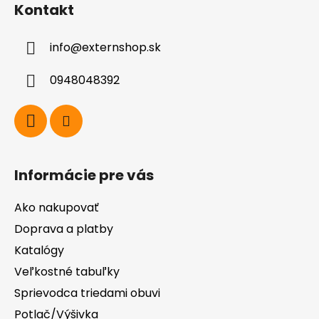
Kontakt
p
ä
info
@
externshop.sk
t
i
0948048392
e
Informácie pre vás
Ako nakupovať
Doprava a platby
Katalógy
Veľkostné tabuľky
Sprievodca triedami obuvi
Potlač/Výšivka