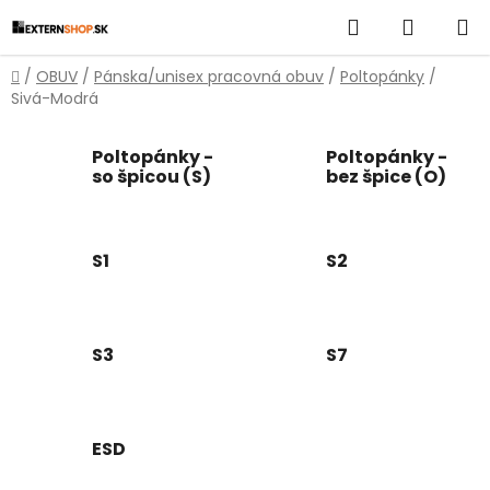
Prejsť
Hľadať
NÁKUP
na
obsah
KOŠÍK
Domov
/
OBUV
/
Pánska/unisex pracovná obuv
/
Poltopánky
/
Sivá-Modrá
Poltopánky -
Poltopánky -
so špicou (S)
bez špice (O)
S1
S2
S3
S7
ESD