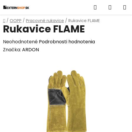
Prejsť
Hľadať
NÁKUP
na
obsah
KOŠÍK
Domov
/
OOPP
/
Pracovné rukavice
/
Rukavice FLAME
Rukavice FLAME
Priemerné
Neohodnotené
Podrobnosti hodnotenia
hodnotenie
Značka:
ARDON
produktu
je
0,0
z
5
hviezdičiek.