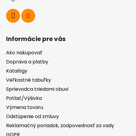
e
Informácie pre vás
Ako nakupovať
Doprava a platby
Katalógy
Veľkostné tabuľky
Sprievodca triedami obuvi
Potlač/Výšivka
Výmena tovaru
Odstúpenie od zmluvy
Reklamačný poriadok, zodpovednosť za vady
GDPR