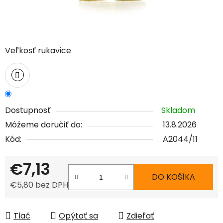
Veľkosť rukavice
Dostupnosť
Skladom
Môžeme doručiť do:
13.8.2026
Kód:
A2044/11
€7,13
DO KOŠÍKA
€5,80 bez DPH
Jednotková cena:
Tlač
Opýtať sa
Zdieľať