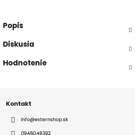
Popis
Diskusia
Hodnotenie
Z
á
Kontakt
p
ä
info
@
externshop.sk
t
i
0948048392