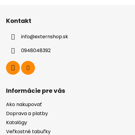
Z
á
Kontakt
p
ä
info
@
externshop.sk
t
i
0948048392
e
Informácie pre vás
Ako nakupovať
Doprava a platby
Katalógy
Veľkostné tabuľky