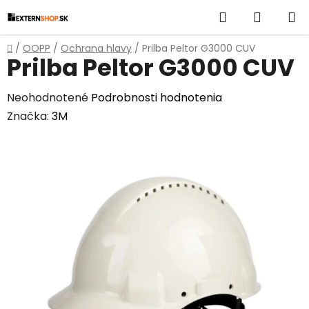
Prejsť
Hľadať
NÁKUP
na
obsah
KOŠÍK
Domov
/
OOPP
/
Ochrana hlavy
/
Prilba Peltor G3000 CUV
Prilba Peltor G3000 CUV
Priemerné
Neohodnotené
Podrobnosti hodnotenia
hodnotenie
Značka:
3M
produktu
je
0,0
z
5
hviezdičiek.