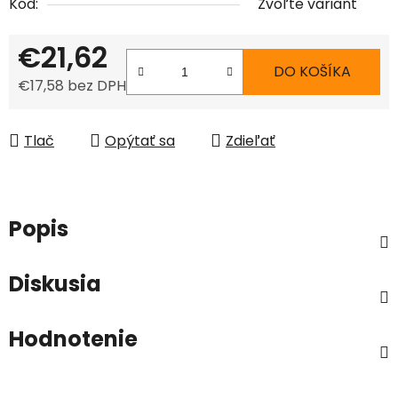
Kód:
Zvoľte variant
€21,62
DO KOŠÍKA
€17,58 bez DPH
Jednotková cena:
Tlač
Opýtať sa
Zdieľať
Popis
Diskusia
Hodnotenie