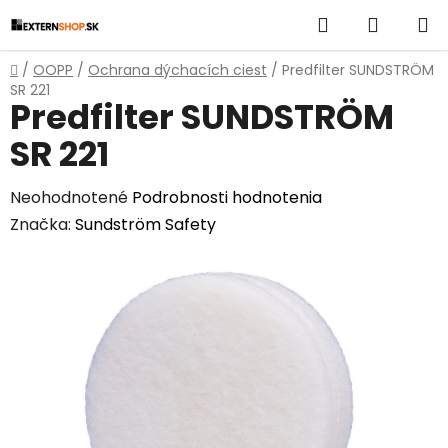
Prejsť
Hľadať
NÁKUP
na
obsah
KOŠÍK
Domov
/
OOPP
/
Ochrana dýchacích ciest
/
Predfilter SUNDSTRÖM
SR 221
Predfilter SUNDSTRÖM
SR 221
Priemerné
Neohodnotené
Podrobnosti hodnotenia
hodnotenie
Značka:
Sundström Safety
produktu
je
0,0
z
5
hviezdičiek.