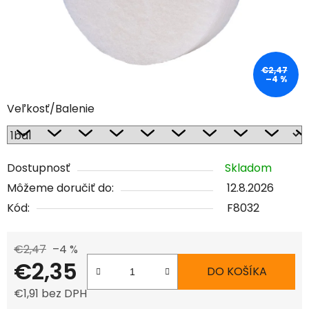
€2,47
–4 %
Veľkosť/Balenie
Dostupnosť
Skladom
Môžeme doručiť do:
12.8.2026
Kód:
F8032
€2,47
–4 %
€2,35
DO KOŠÍKA
€1,91 bez DPH