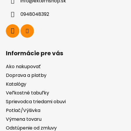
info
@
externshop.sk
t
i
0948048392
e
Informácie pre vás
Ako nakupovať
Doprava a platby
Katalógy
Veľkostné tabuľky
Sprievodca triedami obuvi
Potlač/Výšivka
Výmena tovaru
Odstúpenie od zmluvy