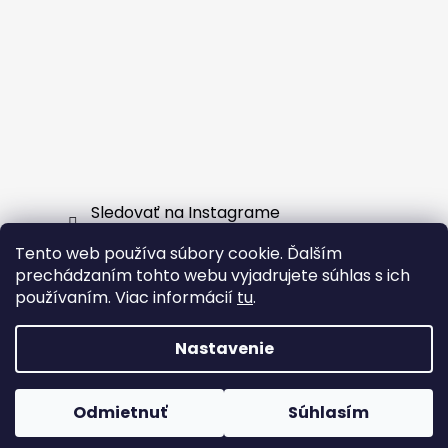
Sledovať na Instagrame
Tento web používa súbory cookie. Ďalším
Facebook
prechádzaním tohto webu vyjadrujete súhlas s ich
používaním. Viac informácií
tu
.
Nastavenie
Vytvoril Shoptet
Odmietnuť
Súhlasím
Copyright 2026
EXTERNSHOP.SK
. Všetky práva
vyhradené.