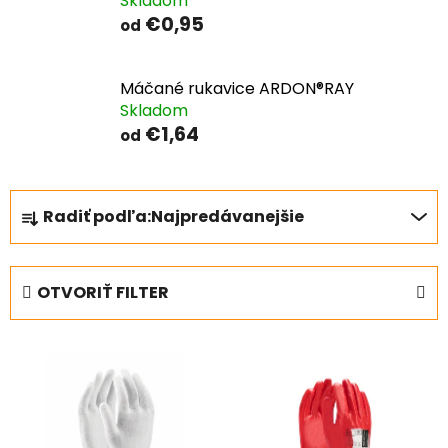
Skladom
€0,95
od
Máčané rukavice ARDON®RAY
Skladom
€1,64
od
R
Radiť podľa:
Najpredávanejšie
a
d
e
OTVORIŤ FILTER
n
i
V
e
ý
p
p
r
i
o