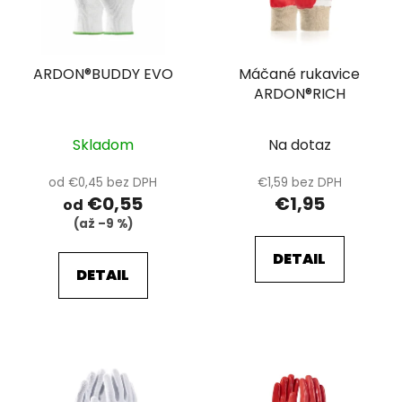
s
d
p
u
r
k
ARDON®BUDDY EVO
Máčané rukavice
o
t
ARDON®RICH
d
o
u
v
k
Skladom
Na dotaz
t
od €0,45 bez DPH
€1,59 bez DPH
o
€0,55
€1,95
od
v
(až –9 %)
DETAIL
DETAIL