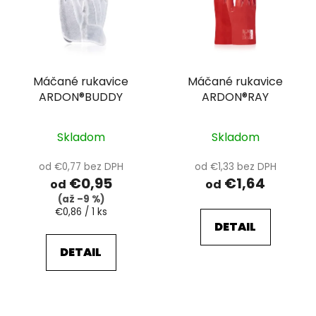
Máčané rukavice
Máčané rukavice
ARDON®BUDDY
ARDON®RAY
Skladom
Skladom
od €0,77 bez DPH
od €1,33 bez DPH
€0,95
€1,64
od
od
(až –9 %)
Jednotková
€0,86 / 1 ks
cena:
DETAIL
DETAIL