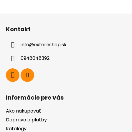
Z
á
Kontakt
p
ä
info
@
externshop.sk
t
i
0948048392
e
Informácie pre vás
Ako nakupovať
Doprava a platby
Katalógy