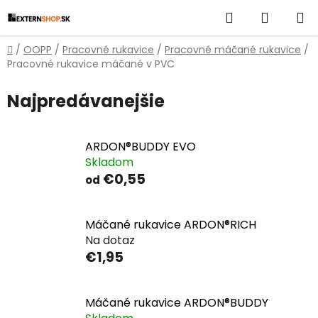
Prejsť
Hľadať
NÁKUP
na
obsah
KOŠÍK
Domov
/
OOPP
/
Pracovné rukavice
/
Pracovné máčané rukavice
/
Pracovné rukavice máčané v PVC
Najpredávanejšie
ARDON®BUDDY EVO
Skladom
€0,55
od
Máčané rukavice ARDON®RICH
Na dotaz
€1,95
Máčané rukavice ARDON®BUDDY