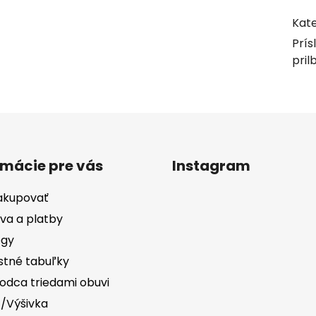
Kate
Prís
pril
rmácie pre vás
Instagram
akupovať
va a platby
ógy
stné tabuľky
odca triedami obuvi
č/Výšivka