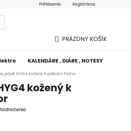
Prihlásenie
Registrácia
Potlač/Výšivka
Výmena tovaru
Odstúpenie od zm
PRÁZDNY KOŠÍK
NÁKUPNÝ
KOŠÍK
lektro
KALENDÁRE , DIÁRE , NOTESY
KUFRE
ný pásik HYG4 kožený k prilbám Peltor
 HYG4 kožený k
or
 hodnotenia