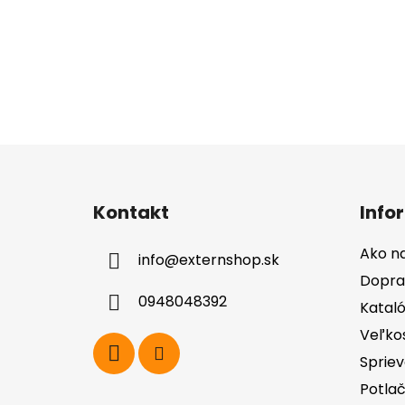
Z
á
Kontakt
Info
p
ä
Ako n
info
@
externshop.sk
t
Dopra
i
0948048392
Katal
e
Veľko
Spriev
Potla