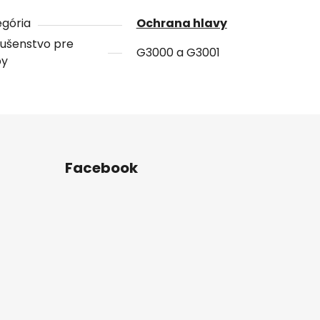
gória
Ochrana hlavy
lušenstvo pre
G3000 a G3001
by
Facebook