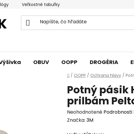
lógy
Veľkostné tabuľky
Sprievodca triedami obuvi
Výšivka
OBUV
OOPP
DROGÉRIA
E
Domov
/
OOPP
/
Ochrana hlavy
/
Pot
Potný pásik
prilbám Pelt
Priemerné
Neohodnotené
Podrobnosti
hodnotenie
Značka:
3M
produktu