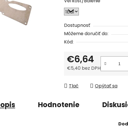
Veľkosť/Balenie
je
0,0
z
5
Dostupnosť
hviezdičiek.
Môžeme doručiť do:
Kód:
€6,64
€5,40 bez DPH
Jednotková cena:
Tlač
Opýtať sa
opis
Hodnotenie
Diskus
Dod