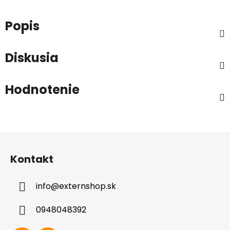
Popis
Diskusia
Hodnotenie
Z
á
Kontakt
p
ä
info
@
externshop.sk
t
i
0948048392
e