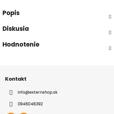
Popis
Diskusia
Hodnotenie
Z
á
Kontakt
p
ä
info
@
externshop.sk
t
i
0948048392
e