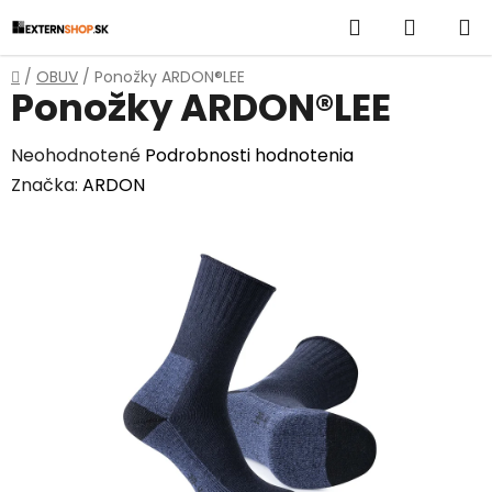
Prejsť
Hľadať
NÁKUP
na
obsah
KOŠÍK
Domov
/
OBUV
/
Ponožky ARDON®LEE
Ponožky ARDON®LEE
Priemerné
Neohodnotené
Podrobnosti hodnotenia
hodnotenie
Značka:
ARDON
produktu
je
0,0
z
5
hviezdičiek.