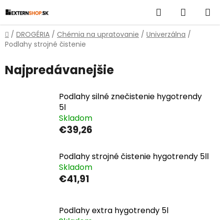
Prejsť
Hľadať
NÁKUP
na
obsah
KOŠÍK
Domov
/
DROGÉRIA
/
Chémia na upratovanie
/
Univerzálna
/
Podlahy strojné čistenie
Najpredávanejšie
Podlahy silné znečistenie hygotrendy
5l
Skladom
€39,26
Podlahy strojné čistenie hygotrendy 5ll
Skladom
€41,91
Podlahy extra hygotrendy 5l