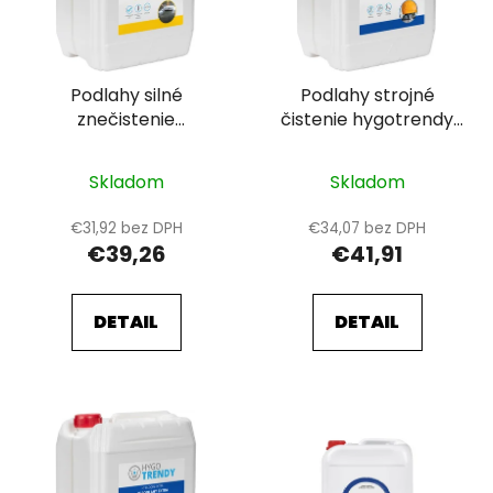
s
d
p
u
r
k
Podlahy silné
Podlahy strojné
o
t
znečistenie
čistenie hygotrendy
d
o
hygotrendy 5l
5ll
u
v
k
Skladom
Skladom
t
€31,92 bez DPH
€34,07 bez DPH
o
€39,26
€41,91
v
DETAIL
DETAIL