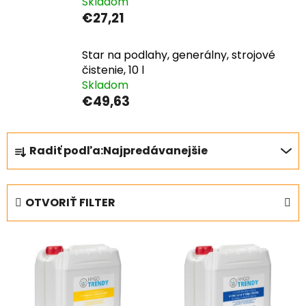
Skladom
€27,21
Star na podlahy, generálny, strojové
čistenie, 10 l
Skladom
€49,63
R
Radiť podľa:
Najpredávanejšie
a
d
e
OTVORIŤ FILTER
n
i
V
e
ý
p
p
r
i
o