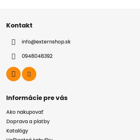
Z
á
Kontakt
p
ä
info
@
externshop.sk
t
i
0948048392
e
Informácie pre vás
Ako nakupovať
Doprava a platby
Katalógy