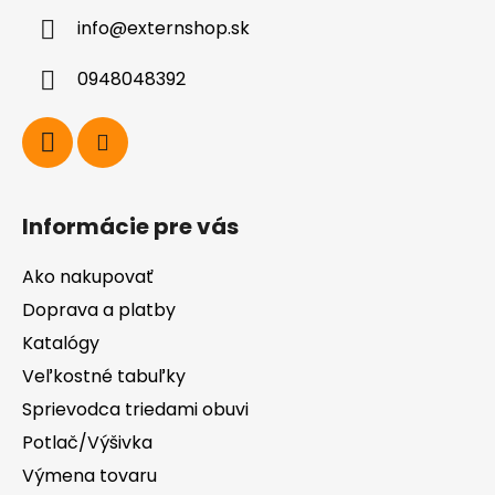
ä
info
@
externshop.sk
t
i
0948048392
e
Informácie pre vás
Ako nakupovať
Doprava a platby
Katalógy
Veľkostné tabuľky
Sprievodca triedami obuvi
Potlač/Výšivka
Výmena tovaru