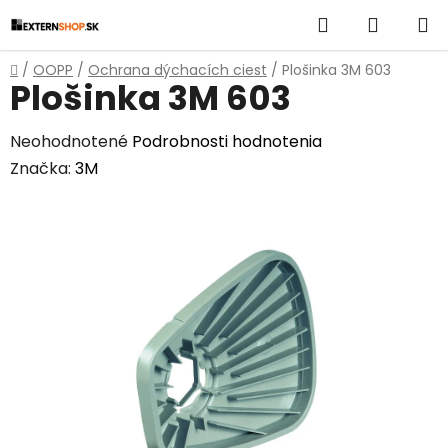
Prejsť
Hľadať
NÁKUP
na
obsah
KOŠÍK
Domov
/
OOPP
/
Ochrana dýchacích ciest
/
Plošinka 3M 603
Plošinka 3M 603
Priemerné
Neohodnotené
Podrobnosti hodnotenia
hodnotenie
Značka:
3M
produktu
je
0,0
z
5
hviezdičiek.