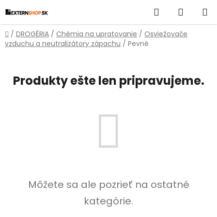
Prejsť
Hľadať
NÁKUP
na
obsah
KOŠÍK
Domov
/
DROGÉRIA
/
Chémia na upratovanie
/
Osviežovače
vzduchu a neutralizátory zápachu
/
Pevné
Produkty ešte len pripravujeme.
Môžete sa ale pozrieť na ostatné
kategórie.