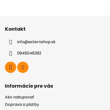
Z
á
Kontakt
p
ä
info
@
externshop.sk
t
i
0948048392
e
Informácie pre vás
Ako nakupovať
Doprava a platby