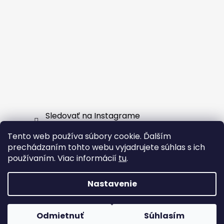
Sledovať na Instagrame
Tento web používa súbory cookie. Ďalším
Facebook
prechádzaním tohto webu vyjadrujete súhlas s ich
používaním. Viac informácií
tu
.
Nastavenie
Vytvoril Shoptet
Odmietnuť
Súhlasím
Copyright 2026
EXTERNSHOP.SK
. Všetky práva