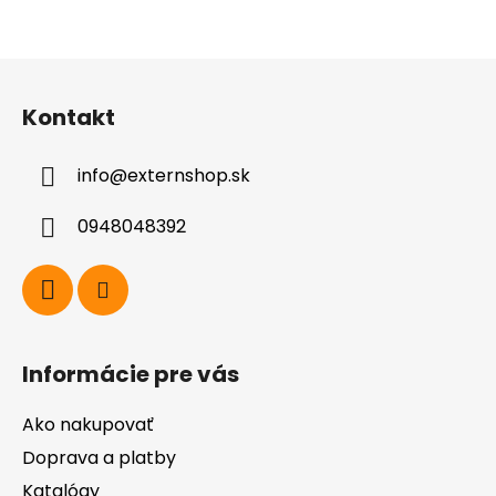
Z
á
Kontakt
p
ä
info
@
externshop.sk
t
i
0948048392
e
Informácie pre vás
Ako nakupovať
Doprava a platby
Katalógy