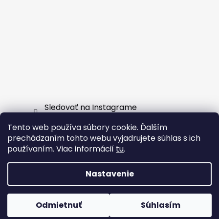
Sledovať na Instagrame
Tento web používa súbory cookie. Ďalším
Facebook
prechádzaním tohto webu vyjadrujete súhlas s ich
používaním. Viac informácií
tu
.
Nastavenie
Vytvoril Shoptet
Odmietnuť
Súhlasím
Copyright 2026
EXTERNSHOP.SK
. Všetky práva
vyhradené.