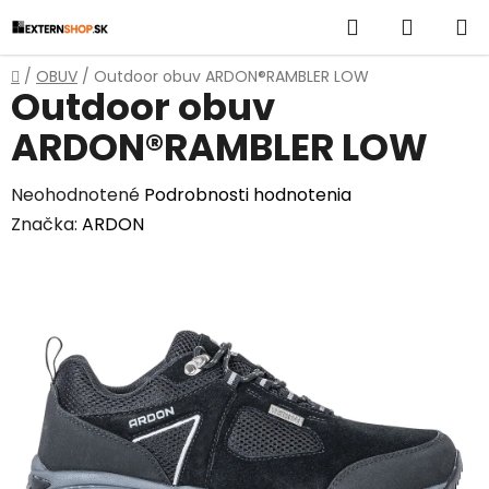
Prejsť
Hľadať
NÁKUP
na
obsah
KOŠÍK
Domov
/
OBUV
/
Outdoor obuv ARDON®RAMBLER LOW
Outdoor obuv
ARDON®RAMBLER LOW
Priemerné
Neohodnotené
Podrobnosti hodnotenia
hodnotenie
Značka:
ARDON
produktu
je
0,0
z
5
hviezdičiek.