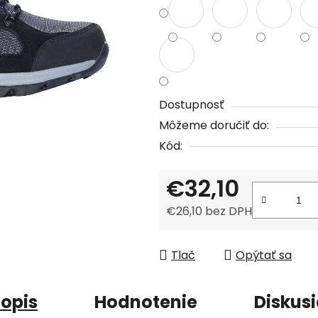
z
5
hviezdičiek.
Dostupnosť
Môžeme doručiť do:
Kód:
€32,10
€26,10 bez DPH
Jednotková cena:
Tlač
Opýtať sa
opis
Hodnotenie
Diskus