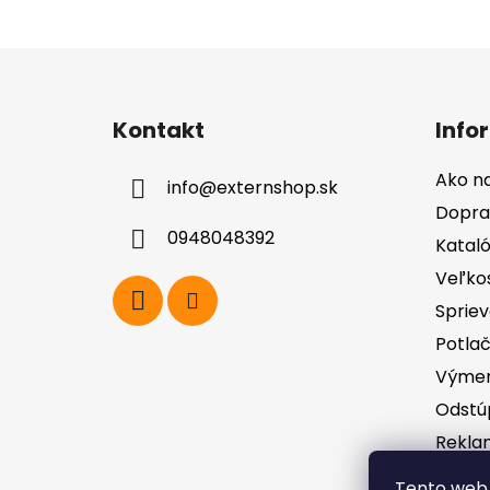
Z
á
Kontakt
Info
p
ä
Ako n
info
@
externshop.sk
t
Dopra
i
0948048392
Katal
e
Veľko
Spriev
Potla
Výmen
Odstú
Rekla
zodpo
Tento web 