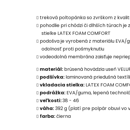
treková poltopánka so zvrškom z kvalitn
pohodlie pri chôdzi či dlhších túrach j
stielke LATEX FOAM COMFORT
podošva je vyrobená z materiálu EVA/
odolnosť proti pošmyknutiu
vodeodolná membrána zaisťuje neprie
materiál:
brúsená hovädzia useň VELUR
podšívka:
laminovaná priedušná textí
vkladacia stielka:
LATEX FOAM COMFORT
podrážka:
EVA/guma, lepená technoló
veľkosti:
38 - 46
váha:
392 g (platí pre polpár obuvi vo 
farba:
čierna