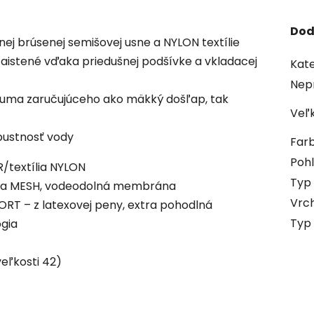
Dod
ej brúsenej semišovej usne a NYLON textílie
e zaistené vďaka priedušnej podšívke a vkladacej
Kate
Nep
guma zaručujúceho ako mäkký došľap, tak
Veľ
pustnosť vody
Far
Pohl
/textília NYLON
Typ 
lia MESH, vodeodolná membrána
Vrch
 – z latexovej peny, extra pohodlná
Typ
gia
veľkosti 42)