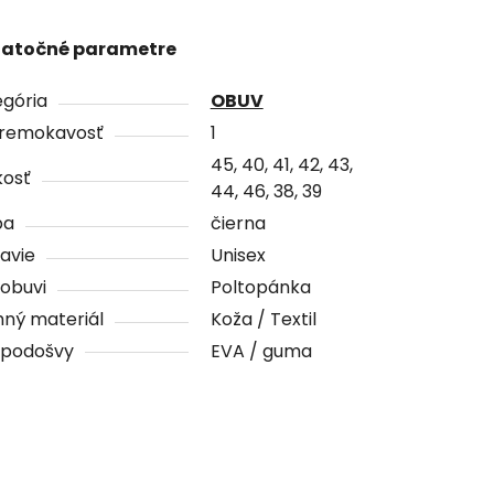
atočné parametre
gória
OBUV
remokavosť
1
45, 40, 41, 42, 43,
kosť
44, 46, 38, 39
ba
čierna
avie
Unisex
obuvi
Poltopánka
ný materiál
Koža / Textil
 podošvy
EVA / guma