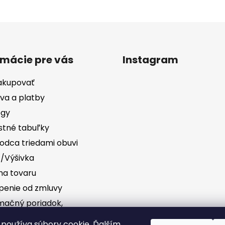
rmácie pre vás
Instagram
akupovať
va a platby
ógy
stné tabuľky
odca triedami obuvi
č/Výšivka
a tovaru
penie od zmluvy
mačný poriadok,
vednosť za vady
Sledovať na Instag
používa súbory cookie. Ďalším