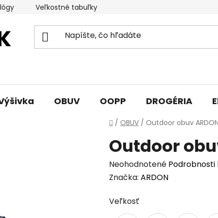
lógy
Veľkostné tabuľky
Sprievodca triedami obuvi
Výšivka
OBUV
OOPP
DROGÉRIA
E
Domov
/
OBUV
/
Outdoor obuv ARDO
Outdoor ob
Priemerné
Neohodnotené
Podrobnosti
hodnotenie
Značka:
ARDON
produktu
Veľkosť
je
0,0