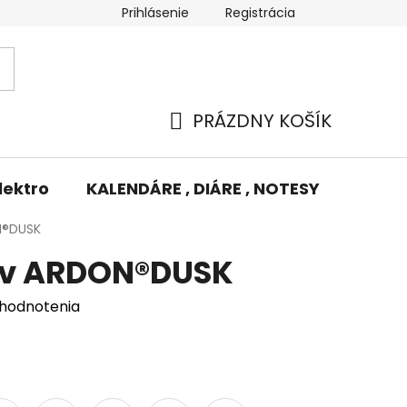
Prihlásenie
Registrácia
Potlač/Výšivka
Výmena tovaru
Odstúpenie od zm
PRÁZDNY KOŠÍK
NÁKUPNÝ
KOŠÍK
lektro
KALENDÁRE , DIÁRE , NOTESY
KUFRE
N®DUSK
uv ARDON®DUSK
 hodnotenia