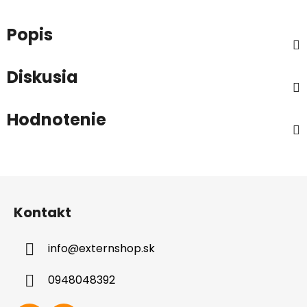
Popis
Diskusia
Hodnotenie
Z
á
Kontakt
p
ä
info
@
externshop.sk
t
i
0948048392
e