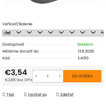
Veľkosť/Balenie
Dostupnosť
Skladom
Môžeme doručiť do:
13.8.2026
Kód:
E4010
€3,54
DO KOŠÍKA
€2,88 bez DPH
Jednotková cena:
Tlač
Opýtať sa
Zdieľať