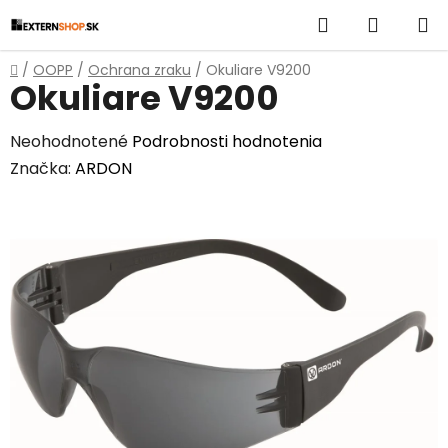
Prejsť
Hľadať
NÁKUP
na
obsah
KOŠÍK
Domov
/
OOPP
/
Ochrana zraku
/
Okuliare V9200
Okuliare V9200
Priemerné
Neohodnotené
Podrobnosti hodnotenia
hodnotenie
Značka:
ARDON
produktu
je
0,0
z
5
hviezdičiek.