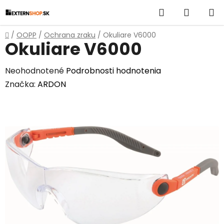
Prejsť
Hľadať
NÁKUP
na
obsah
KOŠÍK
Domov
/
OOPP
/
Ochrana zraku
/
Okuliare V6000
Okuliare V6000
Priemerné
Neohodnotené
Podrobnosti hodnotenia
hodnotenie
Značka:
ARDON
produktu
je
0,0
z
5
hviezdičiek.