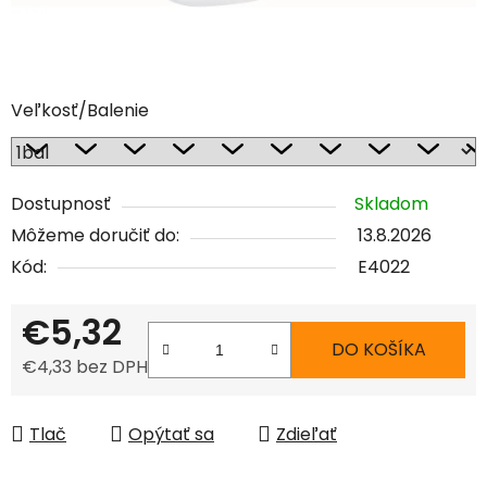
Veľkosť/Balenie
Dostupnosť
Skladom
Môžeme doručiť do:
13.8.2026
Kód:
E4022
€5,32
DO KOŠÍKA
€4,33 bez DPH
Jednotková cena:
Tlač
Opýtať sa
Zdieľať