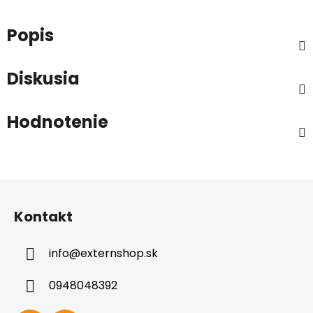
Popis
Diskusia
Hodnotenie
Z
á
Kontakt
p
ä
info
@
externshop.sk
t
i
0948048392
e