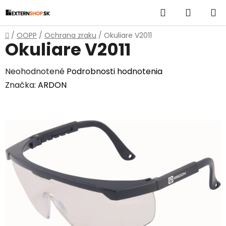
Prejsť
Hľadať
NÁKUP
na
obsah
KOŠÍK
Domov
/
OOPP
/
Ochrana zraku
/
Okuliare V2011
Okuliare V2011
Priemerné
Neohodnotené
Podrobnosti hodnotenia
hodnotenie
Značka:
ARDON
produktu
je
0,0
z
5
hviezdičiek.