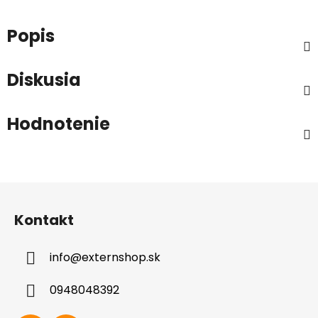
Popis
Diskusia
Hodnotenie
Z
á
Kontakt
p
ä
info
@
externshop.sk
t
i
0948048392
e