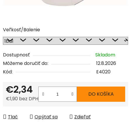
Veľkosť/Balenie
Dostupnosť
Skladom
Môžeme doručiť do:
12.8.2026
Kód:
E4020
€2,34
DO KOŠÍKA
€1,90 bez DPH
Jednotková cena:
Tlač
Opýtať sa
Zdieľať