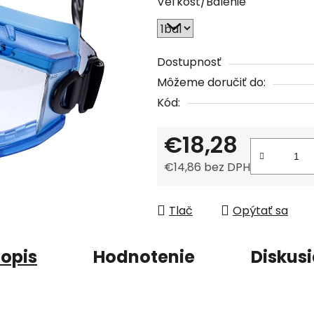
Veľkosť/Balenie
je
0,0
z
5
Dostupnosť
hviezdičiek.
Môžeme doručiť do:
Kód:
€18,28
€14,86 bez DPH
Jednotková cena:
Tlač
Opýtať sa
opis
Hodnotenie
Diskus