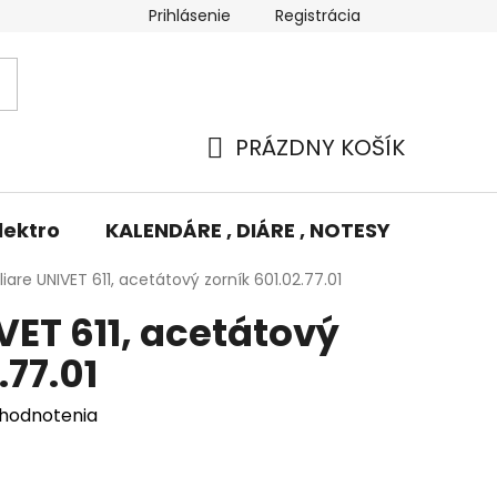
Prihlásenie
Registrácia
Potlač/Výšivka
Výmena tovaru
Odstúpenie od zm
PRÁZDNY KOŠÍK
NÁKUPNÝ
KOŠÍK
lektro
KALENDÁRE , DIÁRE , NOTESY
KUFRE
iare UNIVET 611, acetátový zorník 601.02.77.01
VET 611, acetátový
.77.01
 hodnotenia