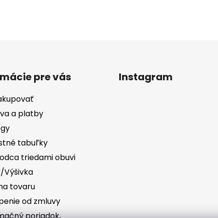
rmácie pre vás
Instagram
akupovať
va a platby
ógy
stné tabuľky
odca triedami obuvi
č/Výšivka
a tovaru
penie od zmluvy
mačný poriadok,