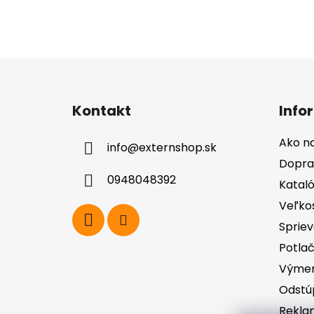
Z
á
Kontakt
Info
p
ä
Ako n
info
@
externshop.sk
t
Dopra
i
0948048392
Katal
e
Veľko
Spriev
Potla
Výmen
Odstú
Rekla