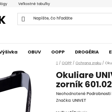
lógy
Veľkostné tabuľky
Sprievodca triedami obuvi
Výšivka
OBUV
OOPP
DROGÉRIA
E
Domov
/
OOPP
/
Ochrana zraku
/
Okul
Okuliare UNI
zorník 601.02
Priemerné
Neohodnotené
Podrobnosti
hodnotenie
Značka:
UNIVET
produktu