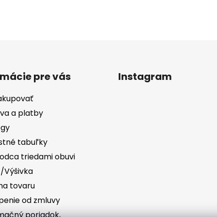
rmácie pre vás
Instagram
akupovať
va a platby
ógy
stné tabuľky
odca triedami obuvi
č/Výšivka
a tovaru
penie od zmluvy
mačný poriadok,