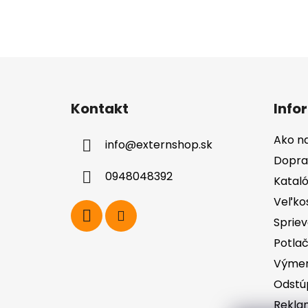
Z
á
Kontakt
Info
p
ä
Ako n
info
@
externshop.sk
t
Dopra
i
0948048392
Katal
e
Veľko
Spriev
Potla
Výmen
Odstú
Rekla