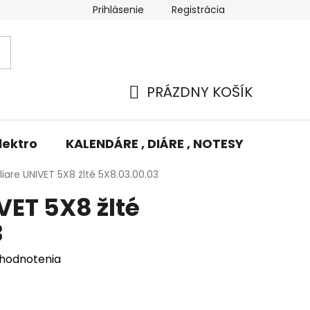
Prihlásenie
Registrácia
Potlač/Výšivka
Výmena tovaru
Odstúpenie od zm
PRÁZDNY KOŠÍK
NÁKUPNÝ
KOŠÍK
lektro
KALENDÁRE , DIÁRE , NOTESY
KUFRE
iare UNIVET 5X8 žlté 5X8.03.00.03
VET 5X8 žlté
3
 hodnotenia