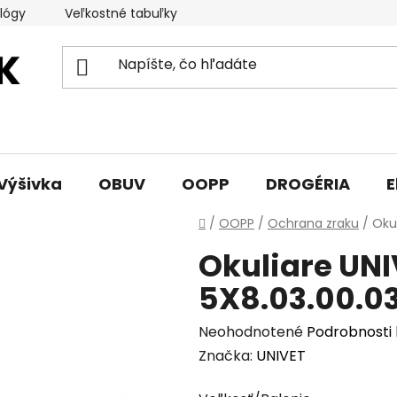
lógy
Veľkostné tabuľky
Sprievodca triedami obuvi
Výšivka
OBUV
OOPP
DROGÉRIA
E
Domov
/
OOPP
/
Ochrana zraku
/
Okul
Okuliare UNI
5X8.03.00.0
Priemerné
Neohodnotené
Podrobnosti
hodnotenie
Značka:
UNIVET
produktu