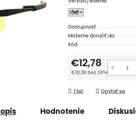
Veľkosť/Balenie
je
0,0
z
5
Dostupnosť
hviezdičiek.
Môžeme doručiť do:
Kód:
€12,78
€10,39 bez DPH
Jednotková cena:
Tlač
Opýtať sa
opis
Hodnotenie
Diskus