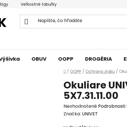
lógy
Veľkostné tabuľky
Sprievodca triedami obuvi
Výšivka
OBUV
OOPP
DROGÉRIA
E
Domov
/
OOPP
/
Ochrana zraku
/
Okul
Okuliare UNI
5X7.31.11.00
Priemerné
Neohodnotené
Podrobnosti
hodnotenie
Značka:
UNIVET
produktu