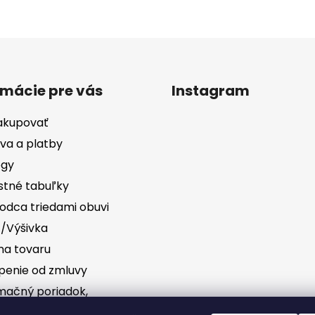
rmácie pre vás
Instagram
akupovať
va a platby
ógy
stné tabuľky
odca triedami obuvi
č/Výšivka
a tovaru
penie od zmluvy
mačný poriadok,
vednosť za vady
Sledovať na Instag