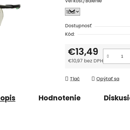
Veľkosť/Balenie
je
0,0
z
5
Dostupnosť
hviezdičiek.
Kód:
€13,49
€10,97 bez DPH
Jednotková cena:
Tlač
Opýtať sa
opis
Hodnotenie
Diskus