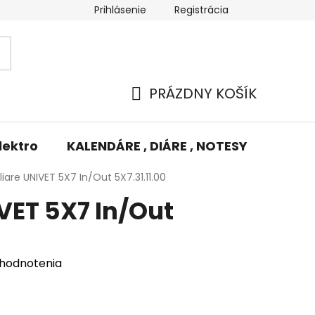
Prihlásenie
Registrácia
Potlač/Výšivka
Výmena tovaru
Odstúpenie od zm
PRÁZDNY KOŠÍK
NÁKUPNÝ
KOŠÍK
lektro
KALENDÁRE , DIÁRE , NOTESY
KUFRE
iare UNIVET 5X7 In/Out 5X7.31.11.00
VET 5X7 In/Out
 hodnotenia