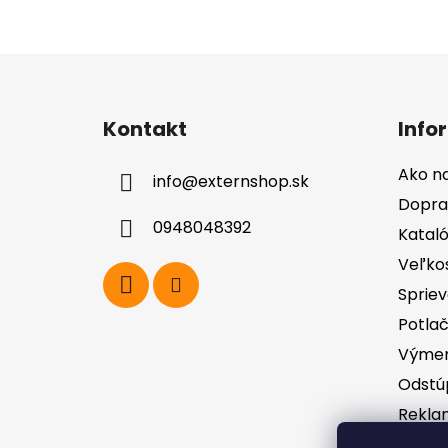
Z
á
Kontakt
Info
p
ä
Ako n
info
@
externshop.sk
t
Dopra
i
0948048392
Katal
e
Veľko
Spriev
Potla
Výmen
Odstú
Rekla
zodpo