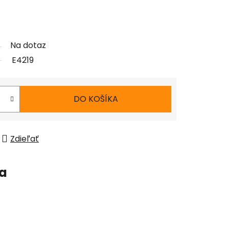
Na dotaz
E4219
DO KOŠÍKA
Zdieľať
ia