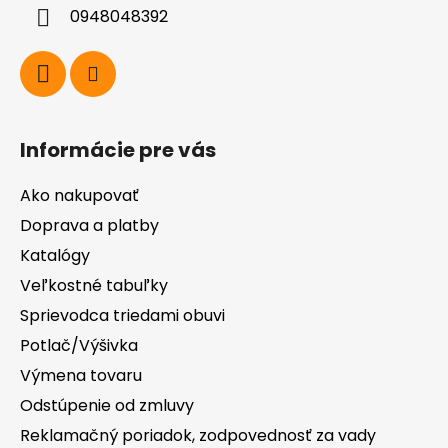
i
0948048392
e
Informácie pre vás
Ako nakupovať
Doprava a platby
Katalógy
Veľkostné tabuľky
Sprievodca triedami obuvi
Potlač/Výšivka
Výmena tovaru
Odstúpenie od zmluvy
Reklamačný poriadok, zodpovednosť za vady