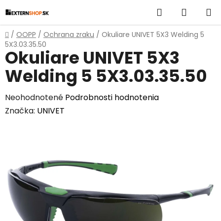
Prejsť
Hľadať
NÁKUP
na
obsah
KOŠÍK
Domov
/
OOPP
/
Ochrana zraku
/
Okuliare UNIVET 5X3 Welding 5
5X3.03.35.50
Okuliare UNIVET 5X3
Welding 5 5X3.03.35.50
Priemerné
Neohodnotené
Podrobnosti hodnotenia
hodnotenie
Značka:
UNIVET
produktu
je
0,0
z
5
hviezdičiek.