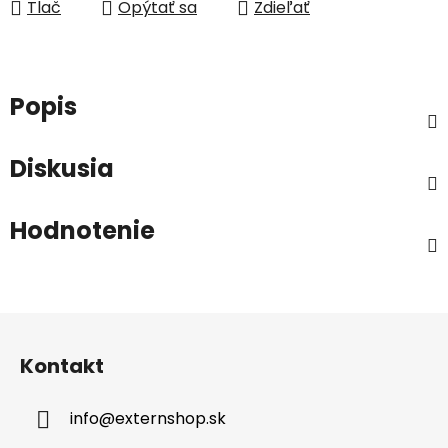
Tlač
Opýtať sa
Zdieľať
Popis
Diskusia
Hodnotenie
Z
á
Kontakt
p
ä
info
@
externshop.sk
t