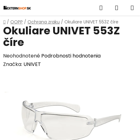
Prejsť
Hľadať
NÁKUP
na
obsah
KOŠÍK
Domov
/
OOPP
/
Ochrana zraku
/
Okuliare UNIVET 553Z číre
Okuliare UNIVET 553Z
číre
Priemerné
Neohodnotené
Podrobnosti hodnotenia
hodnotenie
Značka:
UNIVET
produktu
je
0,0
z
5
hviezdičiek.