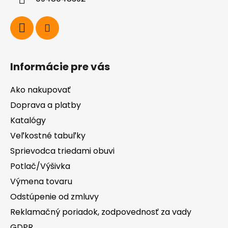
e
Informácie pre vás
Ako nakupovať
Doprava a platby
Katalógy
Veľkostné tabuľky
Sprievodca triedami obuvi
Potlač/Výšivka
Výmena tovaru
Odstúpenie od zmluvy
Reklamačný poriadok, zodpovednosť za vady
GDPR