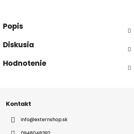
Popis
Diskusia
Hodnotenie
Z
á
Kontakt
p
ä
info
@
externshop.sk
t
i
0948048392