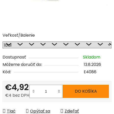
Veľkosť/Balenie
Dostupnosť
Skladom
Môžeme doručiť do:
13.8.2026
Kód:
E4086
€4,92
DO KOŠÍKA
€4 bez DPH
Jednotková cena:
Tlač
Opýtať sa
Zdieľať