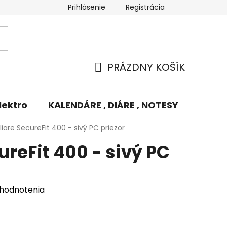
Prihlásenie
Registrácia
Potlač/Výšivka
Výmena tovaru
Odstúpenie od zm
PRÁZDNY KOŠÍK
NÁKUPNÝ
KOŠÍK
lektro
KALENDÁRE , DIÁRE , NOTESY
KUFRE
iare SecureFit 400 - sivý PC priezor
ureFit 400 - sivý PC
 hodnotenia