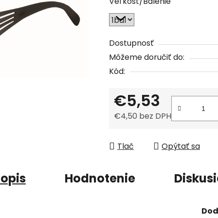
Veľkosť/Balenie
je
0,0
z
5
Dostupnosť
hviezdičiek.
Môžeme doručiť do:
Kód:
€5,53
€4,50 bez DPH
Jednotková cena:
Tlač
Opýtať sa
opis
Hodnotenie
Diskus
Dod