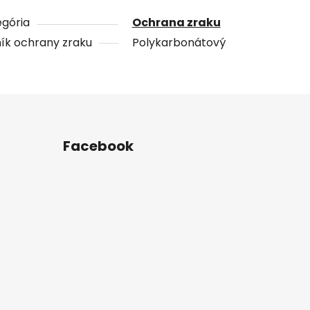
gória
Ochrana zraku
ík ochrany zraku
Polykarbonátový
Facebook