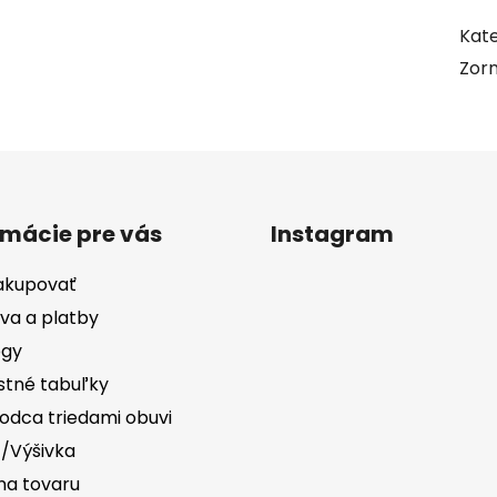
Kate
Zorn
rmácie pre vás
Instagram
akupovať
va a platby
ógy
stné tabuľky
odca triedami obuvi
č/Výšivka
a tovaru