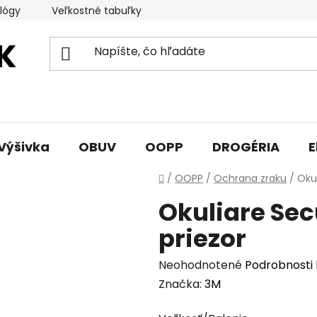
lógy
Veľkostné tabuľky
Sprievodca triedami obuvi
Výšivka
OBUV
OOPP
DROGÉRIA
E
Domov
/
OOPP
/
Ochrana zraku
/
Okul
Okuliare Sec
priezor
Priemerné
Neohodnotené
Podrobnosti
hodnotenie
Značka:
3M
produktu