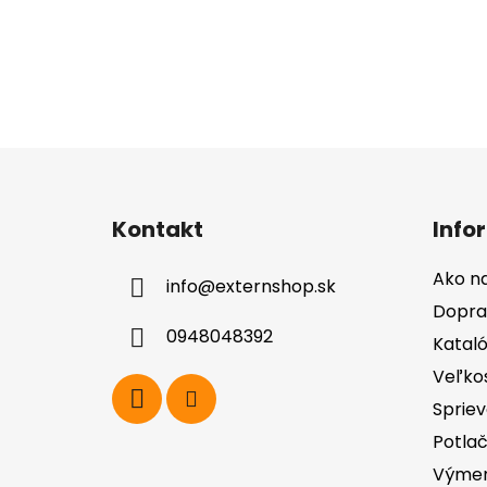
Z
á
Kontakt
Info
p
ä
Ako n
info
@
externshop.sk
t
Dopra
i
0948048392
Katal
e
Veľko
Spriev
Potla
Výmen