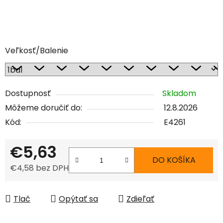
Veľkosť/Balenie
Dostupnosť
Skladom
Môžeme doručiť do:
12.8.2026
Kód:
E4261
€5,63
DO KOŠÍKA
€4,58 bez DPH
Jednotková cena:
Tlač
Opýtať sa
Zdieľať