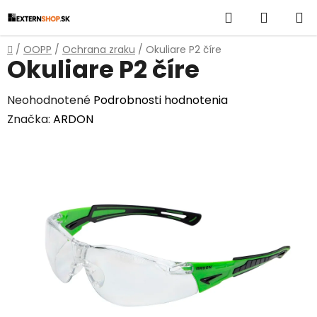
Prejsť
Hľadať
NÁKUP
na
obsah
KOŠÍK
Domov
/
OOPP
/
Ochrana zraku
/
Okuliare P2 číre
Okuliare P2 číre
Priemerné
Neohodnotené
Podrobnosti hodnotenia
hodnotenie
Značka:
ARDON
produktu
je
0,0
z
5
hviezdičiek.