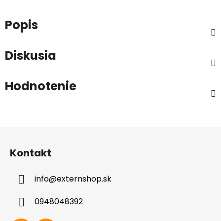
Popis
Diskusia
Hodnotenie
Z
á
Kontakt
p
ä
info
@
externshop.sk
t
i
0948048392
e