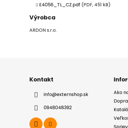
E4056_TL_CZ.pdf
(PDF, 451 kB)
Výrobca
ARDON s.r.o.
Z
á
Kontakt
Info
p
ä
Ako n
info
@
externshop.sk
t
Dopra
i
0948048392
Katal
e
Veľko
Spriev