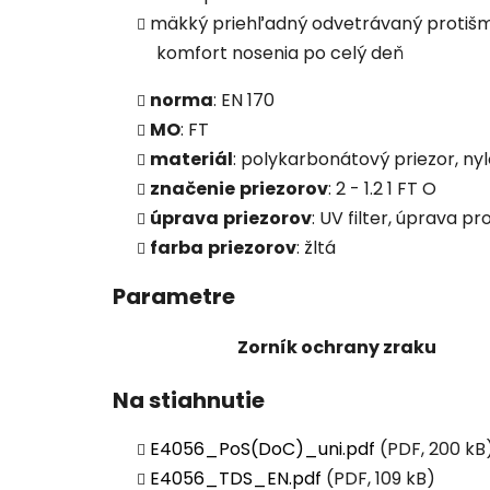
mäkký priehľadný odvetrávaný protišmy
komfort nosenia po celý deň
norma
: EN 170
MO
: FT
materiál
: polykarbonátový priezor, n
značenie
priezorov
: 2 - 1.2 1 FT O
úprava
priezorov
: UV filter, úprava p
farba
priezorov
: žltá
Parametre
Zorník ochrany zraku
Na stiahnutie
E4056_PoS(DoC)_uni.pdf
(PDF, 200 kB
E4056_TDS_EN.pdf
(PDF, 109 kB)