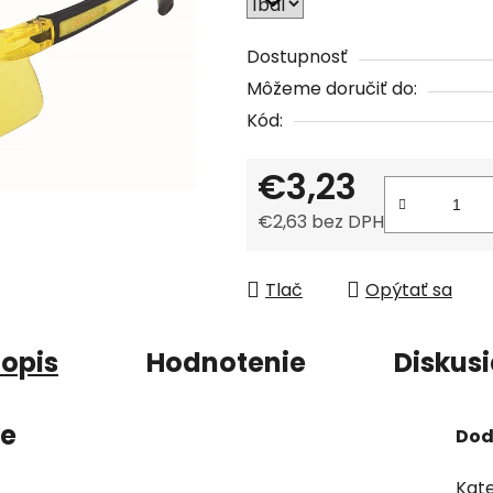
z
5
Dostupnosť
hviezdičiek.
Môžeme doručiť do:
Kód:
€3,23
€2,63 bez DPH
Jednotková cena:
Tlač
Opýtať sa
opis
Hodnotenie
Diskus
ie
Dod
Kate