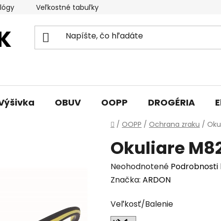
lógy
Veľkostné tabuľky
Sprievodca triedami obuvi
Výšivka
OBUV
OOPP
DROGÉRIA
E
Domov
/
OOPP
/
Ochrana zraku
/
Oku
Okuliare M8
Priemerné
Neohodnotené
Podrobnosti
hodnotenie
Značka:
ARDON
produktu
Veľkosť/Balenie
je
0,0