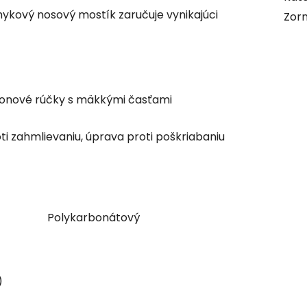
kový nosový mostík zaručuje vynikajúci
Zorn
ylonové rúčky s mäkkými časťami
roti zahmlievaniu, úprava proti poškriabaniu
Polykarbonátový
)