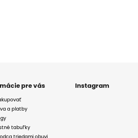
rmácie pre vás
Instagram
akupovať
va a platby
ógy
stné tabuľky
odca triedami obuvi