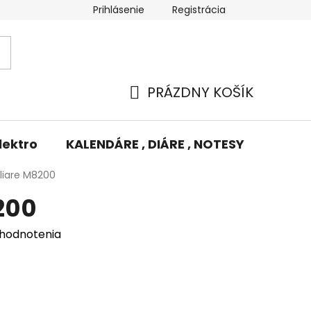
Prihlásenie
Registrácia
Potlač/Výšivka
Výmena tovaru
Odstúpenie od zm
PRÁZDNY KOŠÍK
NÁKUPNÝ
KOŠÍK
lektro
KALENDÁRE , DIÁRE , NOTESY
KUFRE
liare M8200
200
 hodnotenia