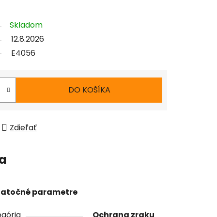
Skladom
12.8.2026
E4056
DO KOŠÍKA
Zdieľať
ia
atočné parametre
gória
Ochrana zraku