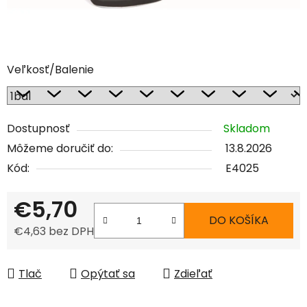
Veľkosť/Balenie
Dostupnosť
Skladom
Môžeme doručiť do:
13.8.2026
Kód:
E4025
€5,70
DO KOŠÍKA
€4,63 bez DPH
Jednotková cena:
Tlač
Opýtať sa
Zdieľať