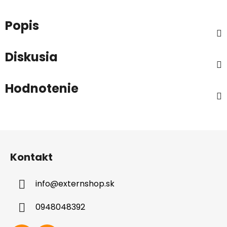
Popis
Diskusia
Hodnotenie
Z
á
Kontakt
p
ä
info
@
externshop.sk
t
i
0948048392
e