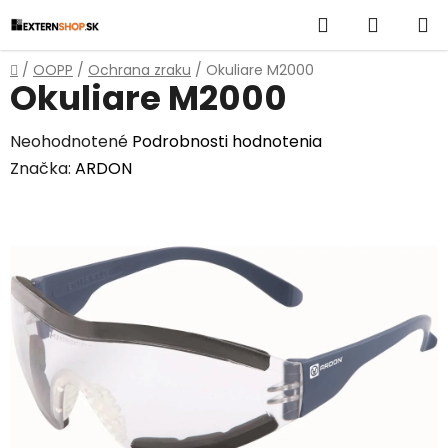
Prejsť
Hľadať
NÁKUP
na
obsah
KOŠÍK
Domov
/
OOPP
/
Ochrana zraku
/
Okuliare M2000
Okuliare M2000
Priemerné
Neohodnotené
Podrobnosti hodnotenia
hodnotenie
Značka:
ARDON
produktu
je
0,0
z
5
hviezdičiek.