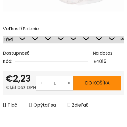
Veľkosť/Balenie
Dostupnosť
Na dotaz
Kód:
E4015
€2,23
DO KOŠÍKA
€1,81 bez DPH
Jednotková cena:
Tlač
Opýtať sa
Zdieľať