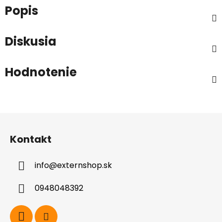
Popis
Diskusia
Hodnotenie
Z
á
Kontakt
p
ä
info
@
externshop.sk
t
i
0948048392
e