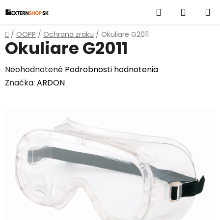
Prejsť
Hľadať
NÁKUP
na
obsah
KOŠÍK
Domov
/
OOPP
/
Ochrana zraku
/
Okuliare G2011
Okuliare G2011
Priemerné
Neohodnotené
Podrobnosti hodnotenia
hodnotenie
Značka:
ARDON
produktu
je
0,0
z
5
hviezdičiek.