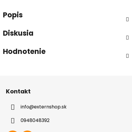
Popis
Diskusia
Hodnotenie
Z
á
Kontakt
p
ä
info
@
externshop.sk
t
i
0948048392
e