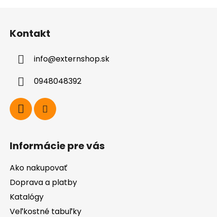
Z
á
Kontakt
p
ä
info
@
externshop.sk
t
i
0948048392
e
Informácie pre vás
Ako nakupovať
Doprava a platby
Katalógy
Veľkostné tabuľky