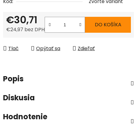
Kód:
Zvoľte variant
€30,71
DO KOŠÍKA
€24,97 bez DPH
Jednotková cena:
Tlač
Opýtať sa
Zdieľať
Popis
Diskusia
Hodnotenie