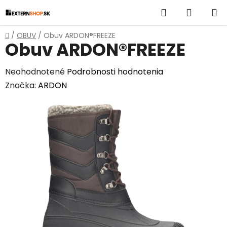
Prejsť
Hľadať
NÁKUP
na
obsah
KOŠÍK
Domov
/
OBUV
/
Obuv ARDON®FREEZE
Obuv ARDON®FREEZE
Priemerné
Neohodnotené
Podrobnosti hodnotenia
hodnotenie
Značka:
ARDON
produktu
je
0,0
z
5
hviezdičiek.