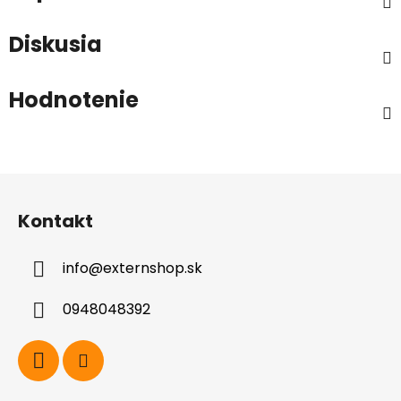
Diskusia
Hodnotenie
Z
á
Kontakt
p
ä
info
@
externshop.sk
t
i
0948048392
e