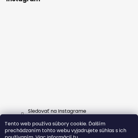
Sledovať na Instagrame
Tento web používa súbory cookie. Ďalším
Facebook
prechádzaním tohto webu vyjadrujete súhlas s ich
používaním. Viac informácií
tu
.