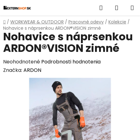
Prejsť
Hľadať
NÁKUP
na
obsah
KOŠÍK
Domov
/
WORKWEAR & OUTDOOR
/
Pracovné odevy
/
Kolekcie
/
Nohavice s náprsenkou ARDON®VISION zimné
Nohavice s náprsenkou
ARDON®VISION zimné
Priemerné
Neohodnotené
Podrobnosti hodnotenia
hodnotenie
Značka:
ARDON
produktu
je
0,0
z
5
hviezdičiek.