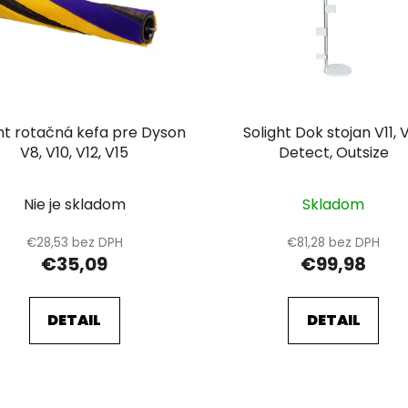
ght rotačná kefa pre Dyson
Solight Dok stojan V11, 
V8, V10, V12, V15
Detect, Outsize
Nie je skladom
Skladom
€28,53 bez DPH
€81,28 bez DPH
€35,09
€99,98
DETAIL
DETAIL