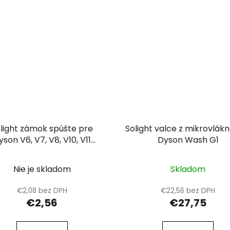
light zámok spúšte pre
Solight valce z mikrovlák
yson V6, V7, V8, V10, V11
Dyson Wash G1
(červený)
Nie je skladom
Skladom
€2,08 bez DPH
€22,56 bez DPH
€2,56
€27,75