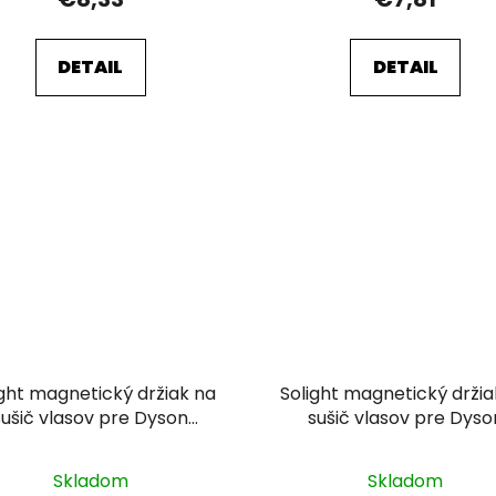
DETAIL
DETAIL
ight magnetický držiak na
Solight magnetický držia
sušič vlasov pre Dyson
sušič vlasov pre Dyso
Supersonic (čierny)
Supersonic (strieborn
Skladom
Skladom