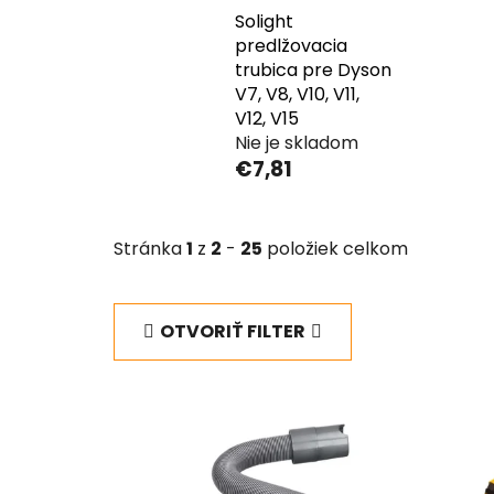
Solight
predlžovacia
trubica pre Dyson
V7, V8, V10, V11,
V12, V15
Nie je skladom
€7,81
Stránka
1
z
2
-
25
položiek celkom
OTVORIŤ FILTER
V
ý
p
i