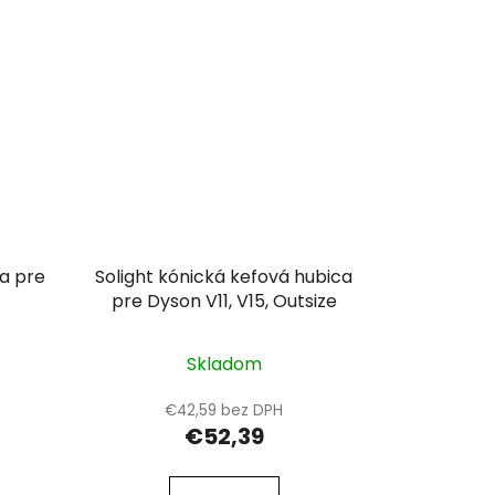
na pre
Solight kónická kefová hubica
pre Dyson V11, V15, Outsize
Skladom
€42,59 bez DPH
€52,39