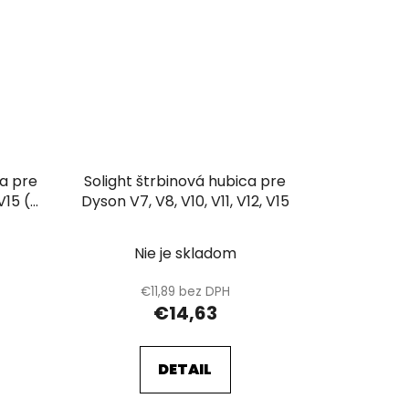
va pre
Solight štrbinová hubica pre
V15 (2
Dyson V7, V8, V10, V11, V12, V15
Nie je skladom
€11,89 bez DPH
€14,63
DETAIL