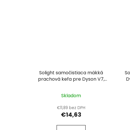
Solight samočistiaca mäkká
So
prachová kefa pre Dyson V7,
D
V8, V10, V11, V15
Skladom
€11,89 bez DPH
€14,63