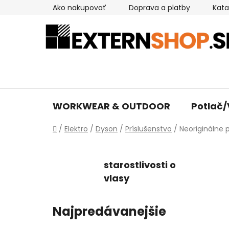
Prejsť
Ako nakupovať
Doprava a platby
Kata
na
obsah
WORKWEAR & OUTDOOR
Potlač/
Domov
/
Elektro
/
Dyson
/
Príslušenstvo
/
Neoriginálne 
starostlivosti o
vlasy
Najpredávanejšie