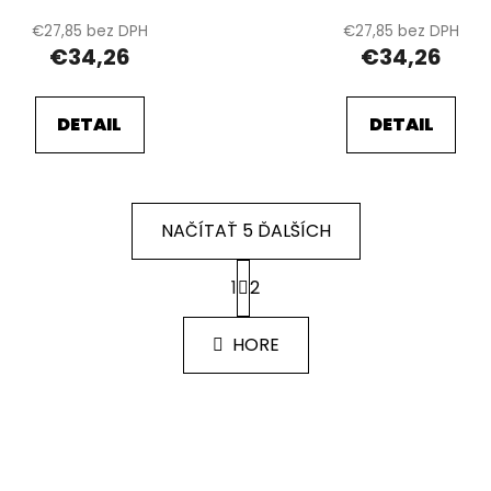
€27,85 bez DPH
€27,85 bez DPH
€34,26
€34,26
DETAIL
DETAIL
NAČÍTAŤ 5 ĎALŠÍCH
S
1
2
t
O
r
v
á
l
HORE
n
á
k
d
o
v
a
a
c
n
i
i