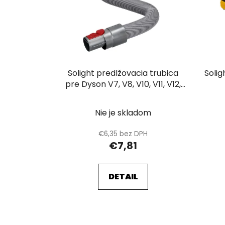
s
p
r
o
d
u
Solight predlžovacia trubica
Soli
k
pre Dyson V7, V8, V10, V11, V12,
V15
t
o
Nie je skladom
v
€6,35 bez DPH
€7,81
DETAIL