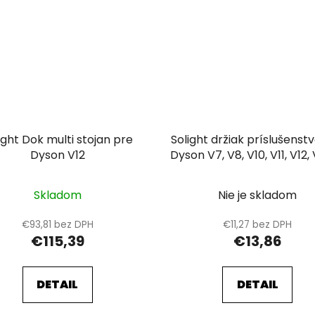
ight Dok multi stojan pre
Solight držiak príslušenst
Dyson V12
Dyson V7, V8, V10, V11, V12, 
ks)
Skladom
Nie je skladom
€93,81 bez DPH
€11,27 bez DPH
€115,39
€13,86
DETAIL
DETAIL