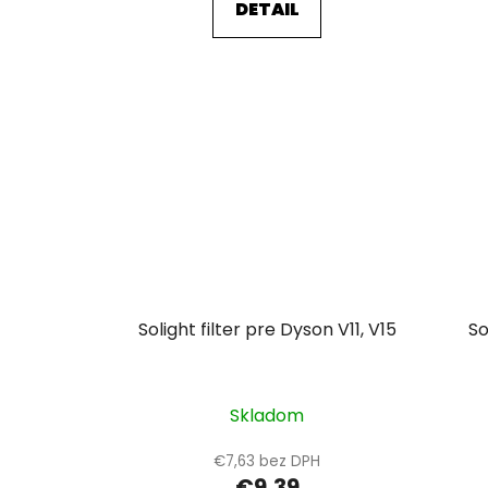
DETAIL
Solight filter pre Dyson V11, V15
So
Skladom
€7,63 bez DPH
€9,39