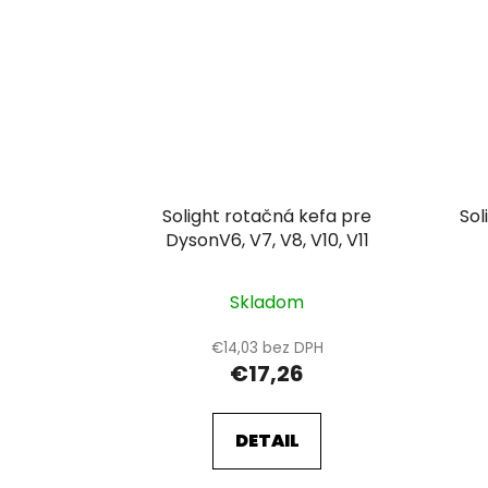
Solight rotačná kefa pre
Sol
DysonV6, V7, V8, V10, V11
Skladom
€14,03 bez DPH
€17,26
DETAIL