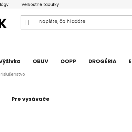
lógy
Veľkostné tabuľky
Sprievodca triedami obuvi
Výšivka
OBUV
OOPP
DROGÉRIA
E
príslušenstvo
Pre vysávače