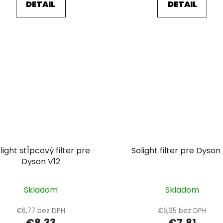
DETAIL
DETAIL
light stĺpcový filter pre
Solight filter pre Dyson 
Dyson V12
Skladom
Skladom
€6,77 bez DPH
€6,35 bez DPH
€8,33
€7,81