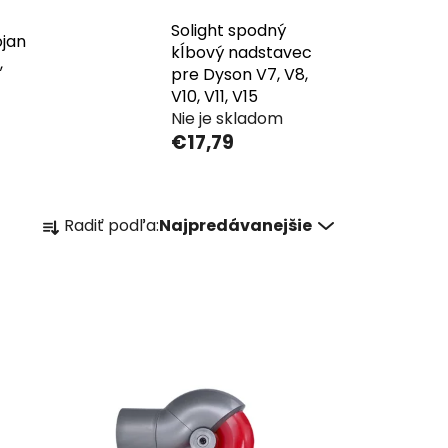
Solight spodný
ojan
kĺbový nadstavec
,
pre Dyson V7, V8,
V10, V11, V15
Nie je skladom
€17,79
R
Radiť podľa:
Najpredávanejšie
a
d
e
n
i
e
p
r
o