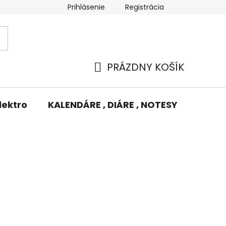
Prihlásenie
Registrácia
Potlač/Výšivka
Výmena tovaru
Odstúpenie od zm
PRÁZDNY KOŠÍK
NÁKUPNÝ
KOŠÍK
lektro
KALENDÁRE , DIÁRE , NOTESY
KUFRE