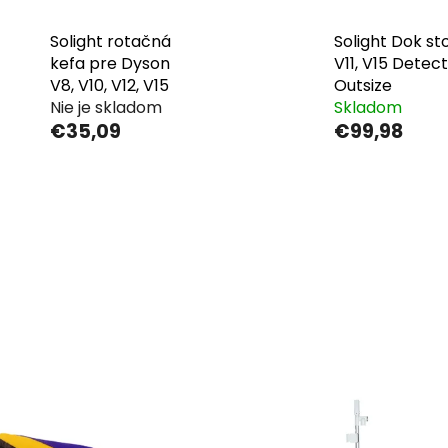
Solight rotačná
Solight Dok st
kefa pre Dyson
V11, V15 Detect
V8, V10, V12, V15
Outsize
Nie je skladom
Skladom
€35,09
€99,98