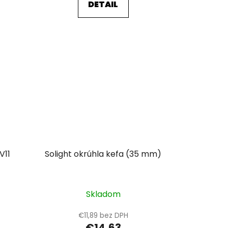
DETAIL
V11
Solight okrúhla kefa (35 mm)
Skladom
€11,89 bez DPH
€14,63