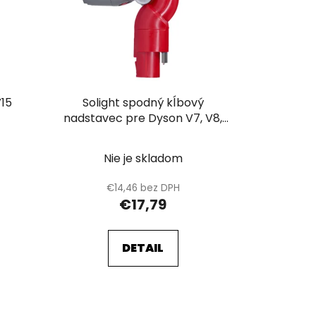
d
u
k
t
o
V15
Solight spodný kĺbový
v
nadstavec pre Dyson V7, V8,
V10, V11, V15
Nie je skladom
€14,46 bez DPH
€17,79
DETAIL