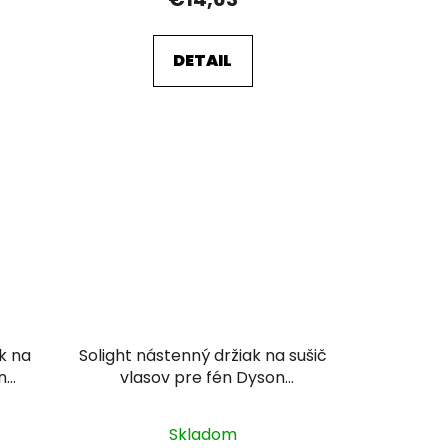
DETAIL
k na
Solight nástenný držiak na sušič
n
vlasov pre fén Dyson
ý)
Supersonic
Skladom