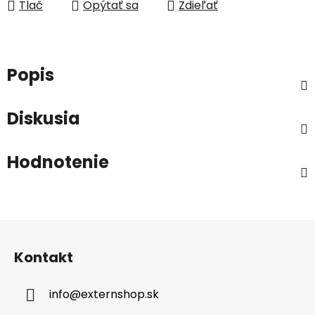
Tlač
Opýtať sa
Zdieľať
Popis
Diskusia
Hodnotenie
Z
á
Kontakt
p
ä
info
@
externshop.sk
t