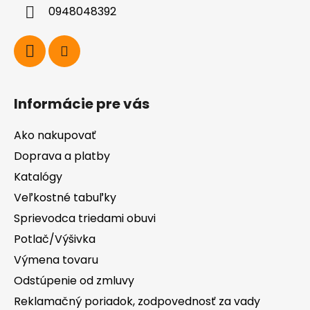
i
0948048392
e
Informácie pre vás
Ako nakupovať
Doprava a platby
Katalógy
Veľkostné tabuľky
Sprievodca triedami obuvi
Potlač/Výšivka
Výmena tovaru
Odstúpenie od zmluvy
Reklamačný poriadok, zodpovednosť za vady