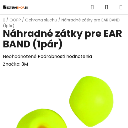
Prejsť
Hľadať
NÁKUP
na
obsah
KOŠÍK
Domov
/
OOPP
/
Ochrana sluchu
/
Náhradné zátky pre EAR BAND
(1pár)
Náhradné zátky pre EAR
BAND (1pár)
Priemerné
Neohodnotené
Podrobnosti hodnotenia
hodnotenie
Značka:
3M
produktu
je
0,0
z
5
hviezdičiek.