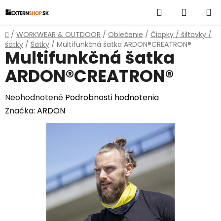
Prejsť
Hľadať
NÁKUP
na
obsah
KOŠÍK
Domov
/
WORKWEAR & OUTDOOR
/
Oblečenie
/
Čiapky / šiltovky /
šatky
/
Šatky
/
Multifunkčná šatka ARDON®CREATRON®
Multifunkčná šatka
ARDON®CREATRON®
Priemerné
Neohodnotené
Podrobnosti hodnotenia
hodnotenie
Značka:
ARDON
produktu
je
0,0
z
5
hviezdičiek.