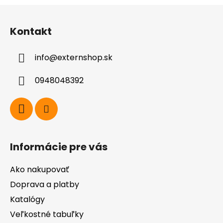
Z
á
Kontakt
p
ä
info
@
externshop.sk
t
i
0948048392
e
Informácie pre vás
Ako nakupovať
Doprava a platby
Katalógy
Veľkostné tabuľky