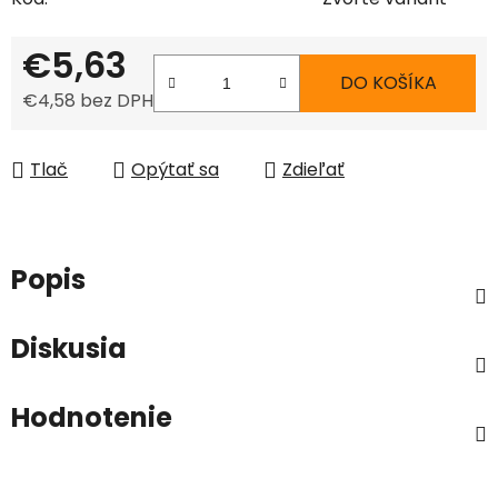
€5,63
DO KOŠÍKA
€4,58 bez DPH
Jednotková cena:
Tlač
Opýtať sa
Zdieľať
Popis
Diskusia
Hodnotenie