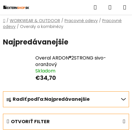
Prejsť
Hľadať
NÁKUP
na
obsah
KOŠÍK
Domov
/
WORKWEAR & OUTDOOR
/
Pracovné odevy
/
Pracovné
odevy
/
Overaly a kombinézy
Najpredávanejšie
Overal ARDON®2STRONG sivo-
oranžový
Skladom
€34,70
R
Radiť podľa:
Najpredávanejšie
a
d
e
OTVORIŤ FILTER
n