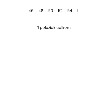
46
48
50
52
54
56
58
60
1
položiek celkom
O
v
l
á
d
a
c
i
e
p
r
v
k
y
v