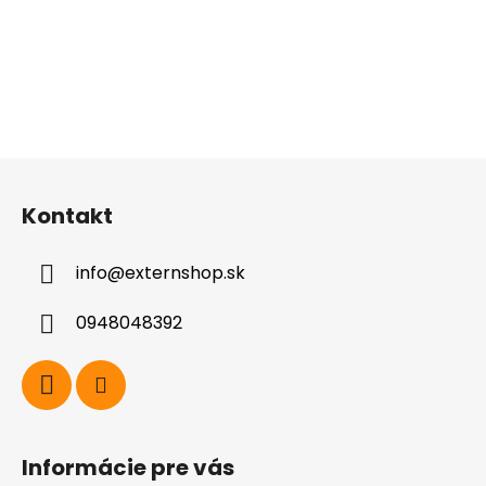
Z
á
Kontakt
p
ä
info
@
externshop.sk
t
i
0948048392
e
Informácie pre vás