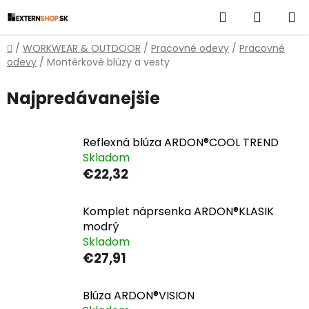
Prejsť
Hľadať
NÁKUP
na
obsah
KOŠÍK
Domov
/
WORKWEAR & OUTDOOR
/
Pracovné odevy
/
Pracovné
odevy
/
Montérkové blúzy a vesty
Najpredávanejšie
Reflexná blúza ARDON®COOL TREND
Skladom
€22,32
Komplet náprsenka ARDON®KLASIK
modrý
Skladom
€27,91
Blúza ARDON®VISION