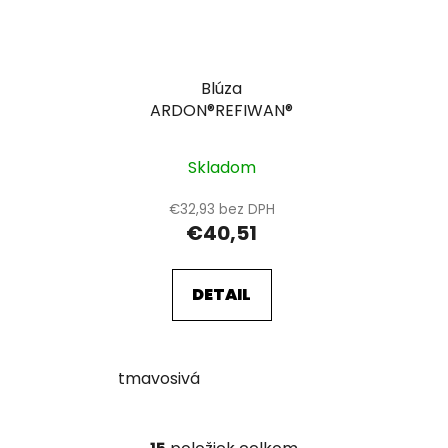
Blúza
ARDON®REFIWAN®
Skladom
€32,93 bez DPH
€40,51
DETAIL
tmavosivá