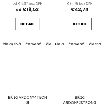
od €15,87 bez DPH
€34,75 bez DPH
€19,52
€42,74
od
DETAIL
DETAIL
biela/sivá
červená
čierna
Biela
čierna/sivá
červená
hnedá
čierna
Blúza ARDON®4TECH
Blúza
01
ARDON®2STRONG