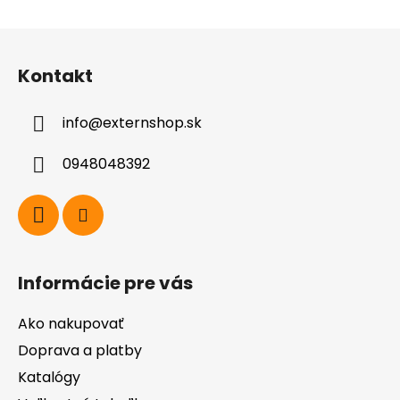
Z
á
Kontakt
p
ä
info
@
externshop.sk
t
i
0948048392
e
Informácie pre vás
Ako nakupovať
Doprava a platby
Katalógy