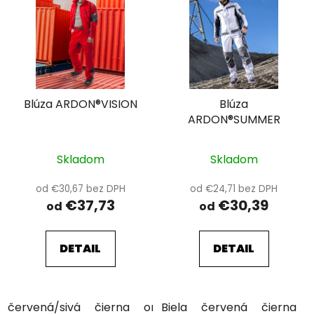
Blúza ARDON®VISION
Blúza
ARDON®SUMMER
Skladom
Skladom
od €30,67 bez DPH
od €24,71 bez DPH
€37,73
€30,39
od
od
DETAIL
DETAIL
červená/sivá
čierna
oranžová/sivá
Biela
červená
svetlomodrá
čierna