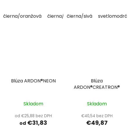
čierna/oranžová
čierna/žltá
čierna/sivá
svetlomodrá
Blúza ARDON®NEON
Blúza
ARDON®CREATRON®
Skladom
Skladom
od €25,88 bez DPH
€40,54 bez DPH
€31,83
€49,87
od