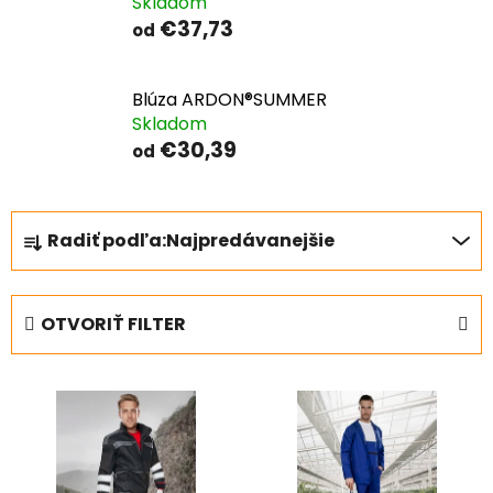
Skladom
€37,73
od
Blúza ARDON®SUMMER
Skladom
€30,39
od
R
Radiť podľa:
Najpredávanejšie
a
d
e
OTVORIŤ FILTER
n
i
V
e
ý
p
p
r
i
o