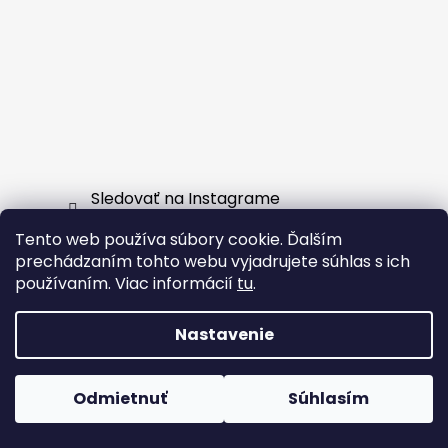
Sledovať na Instagrame
Tento web používa súbory cookie. Ďalším
Facebook
prechádzaním tohto webu vyjadrujete súhlas s ich
používaním. Viac informácií
tu
.
Nastavenie
Vytvoril Shoptet
Odmietnuť
Súhlasím
Copyright 2026
EXTERNSHOP.SK
. Všetky práva
vyhradené.