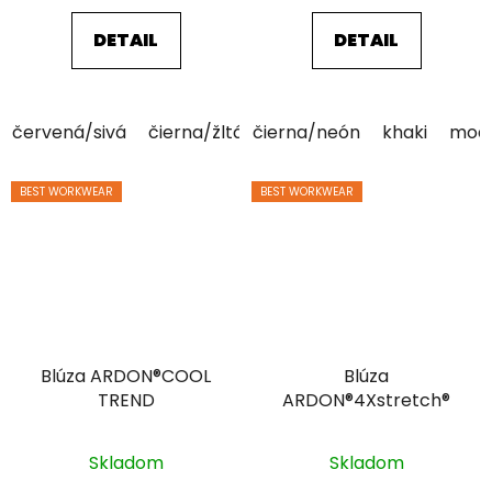
DETAIL
DETAIL
červená/sivá
čierna/žltá
čierna/neón
Zelená
khaki
mod
BEST WORKWEAR
BEST WORKWEAR
Blúza ARDON®COOL
Blúza
TREND
ARDON®4Xstretch®
Skladom
Skladom