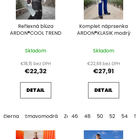
s
d
p
u
r
k
Reflexná blúza
Komplet náprsenka
o
t
ARDON®COOL TREND
ARDON®KLASIK modrý
d
o
u
v
k
Skladom
Skladom
t
€18,15 bez DPH
€22,69 bez DPH
o
€22,32
€27,91
v
DETAIL
DETAIL
čierna
tmavomodrá
Zelená
46
48
50
52
54
5