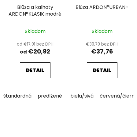
Blůza a kalhoty
Blúza ARDON®URBAN+
ARDON®KLASIK modré
Skladom
Skladom
od €17,01 bez DPH
€30,70 bez DPH
€20,92
€37,76
od
DETAIL
DETAIL
štandardná
predlžené
biela/sivá
červená/čiern