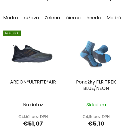
Modrá
ružová
Zelená
čierna
hnedá
Modrá
NOVINKA
ARDON®ULTRITE®AIR
Ponožky FLR TREK
BLUE/NEON
Na dotaz
Skladom
€41,52 bez DPH
€4,15 bez DPH
€51,07
€5,10