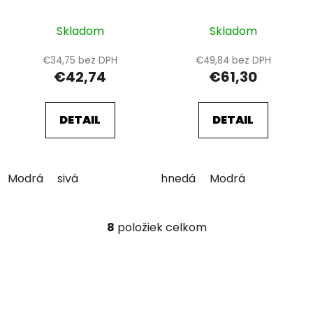
Skladom
Skladom
€34,75 bez DPH
€49,84 bez DPH
€42,74
€61,30
DETAIL
DETAIL
Modrá
sivá
hnedá
Modrá
8
položiek celkom
O
v
l
á
d
a