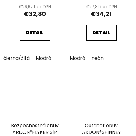
€26,67 bez DPH
€27,81 bez DPH
€32,80
€34,21
DETAIL
DETAIL
čierna/žltá
Modrá
Modrá
neón
Bezpečnostná obuv
Outdoor obuv
ARDON®FLYKER S1P
ARDON®SPINNEY