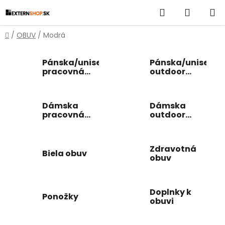
Prejsť
Hľadať
NÁKUP
na
obsah
KOŠÍK
Domov
/
OBUV
/
Modrá
Pánska/unisex
Pánska/unisex
pracovná
outdoor
obuv
obuv
Dámska
Dámska
pracovná
outdoor
obuv
obuv
Zdravotná
Biela obuv
obuv
Doplnky k
Ponožky
obuvi