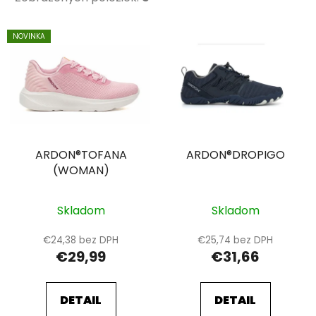
V
NOVINKA
ý
p
i
s
p
r
ARDON®TOFANA
ARDON®DROPIGO
o
(WOMAN)
d
u
k
Skladom
Skladom
t
€24,38 bez DPH
€25,74 bez DPH
o
€29,99
€31,66
v
DETAIL
DETAIL