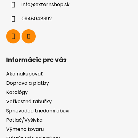
info
@
externshop.sk
t
i
0948048392
e
Informácie pre vás
Ako nakupovať
Doprava a platby
Katalógy
Veľkostné tabuľky
Sprievodca triedami obuvi
Potlač/Výšivka
Výmena tovaru