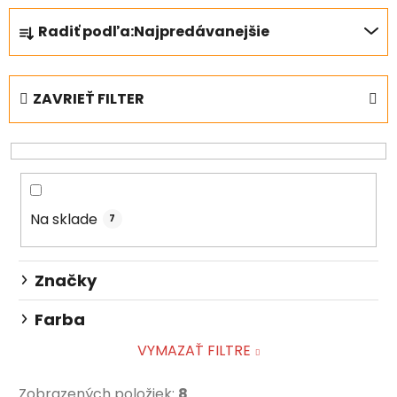
R
Radiť podľa:
Najpredávanejšie
a
d
e
ZAVRIEŤ FILTER
n
i
e
p
r
Na sklade
o
7
d
u
Značky
k
t
Farba
o
VYMAZAŤ FILTRE
v
Zobrazených položiek:
8