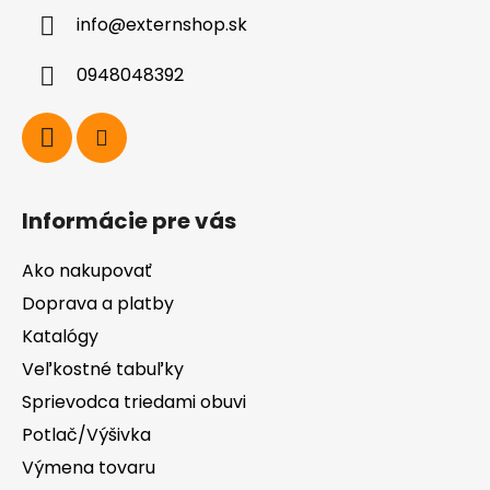
ä
info
@
externshop.sk
t
i
0948048392
e
Informácie pre vás
Ako nakupovať
Doprava a platby
Katalógy
Veľkostné tabuľky
Sprievodca triedami obuvi
Potlač/Výšivka
Výmena tovaru