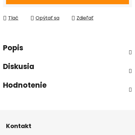
Tlač
Opýtať sa
Zdieľať
Popis
Diskusia
Hodnotenie
Z
á
Kontakt
p