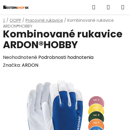
Prejsť
Hľadať
NÁKUP
na
obsah
KOŠÍK
Domov
/
OOPP
/
Pracovné rukavice
/
Kombinované rukavice
ARDON®HOBBY
Kombinované rukavice
ARDON®HOBBY
Priemerné
Neohodnotené
Podrobnosti hodnotenia
hodnotenie
Značka:
ARDON
produktu
je
0,0
z
5
hviezdičiek.