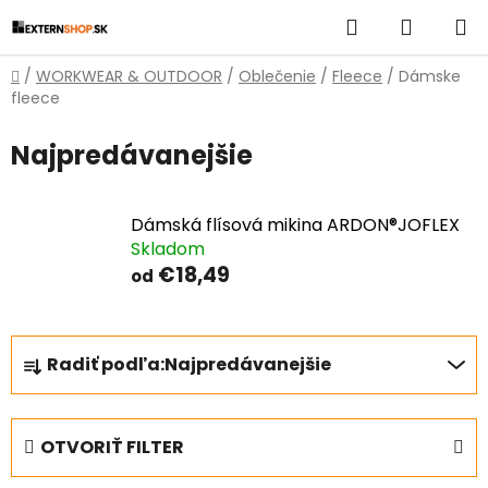
Prejsť
Hľadať
NÁKUP
na
obsah
KOŠÍK
Domov
/
WORKWEAR & OUTDOOR
/
Oblečenie
/
Fleece
/
Dámske
fleece
Najpredávanejšie
Dámská flísová mikina ARDON®JOFLEX
Skladom
€18,49
od
R
Radiť podľa:
Najpredávanejšie
a
d
e
OTVORIŤ FILTER
n