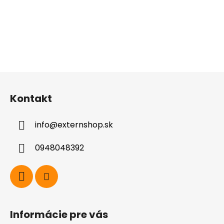
Z
á
Kontakt
p
ä
info
@
externshop.sk
t
i
0948048392
e
Informácie pre vás