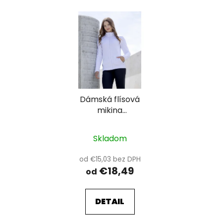
i
V
e
ý
p
p
r
i
o
s
d
p
u
r
k
Dámská flísová
o
t
mikina
d
o
ARDON®JOFLEX
u
v
k
Skladom
t
od €15,03 bez DPH
o
€18,49
od
v
DETAIL