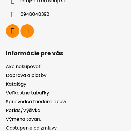
info
@
externshop.sk
t
i
0948048392
e
Informácie pre vás
Ako nakupovať
Doprava a platby
Katalógy
Veľkostné tabuľky
Sprievodca triedami obuvi
Potlač/Výšivka
Výmena tovaru
Odstúpenie od zmluvy