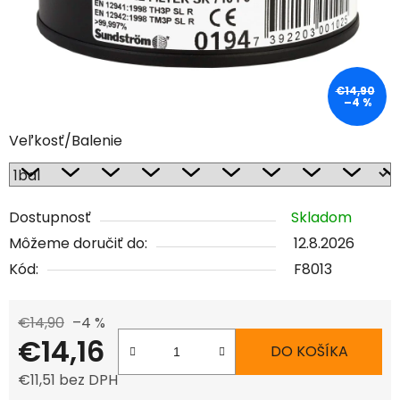
€14,90
–4 %
Veľkosť/Balenie
Dostupnosť
Skladom
Môžeme doručiť do:
12.8.2026
Kód:
F8013
€14,90
–4 %
€14,16
DO KOŠÍKA
€11,51 bez DPH