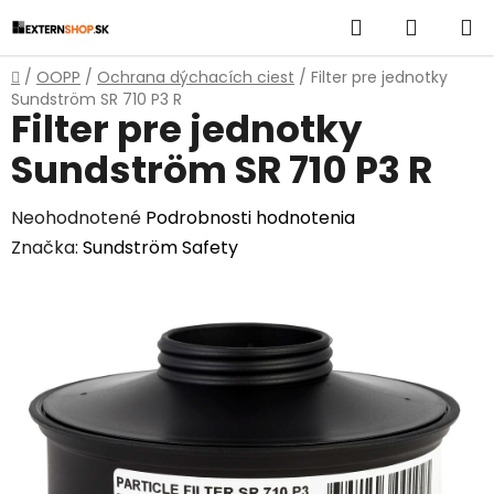
Prejsť
Hľadať
NÁKUP
na
obsah
KOŠÍK
Domov
/
OOPP
/
Ochrana dýchacích ciest
/
Filter pre jednotky
Sundström SR 710 P3 R
Filter pre jednotky
Sundström SR 710 P3 R
Priemerné
Neohodnotené
Podrobnosti hodnotenia
hodnotenie
Značka:
Sundström Safety
produktu
je
0,0
z
5
hviezdičiek.