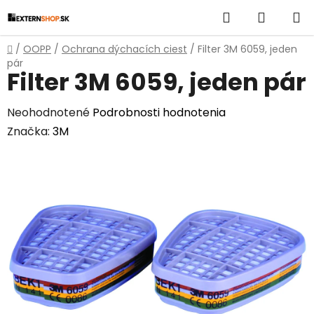
Prejsť
Hľadať
NÁKUP
na
obsah
KOŠÍK
Domov
/
OOPP
/
Ochrana dýchacích ciest
/
Filter 3M 6059, jeden
pár
Filter 3M 6059, jeden pár
Priemerné
Neohodnotené
Podrobnosti hodnotenia
hodnotenie
Značka:
3M
produktu
je
0,0
z
5
hviezdičiek.