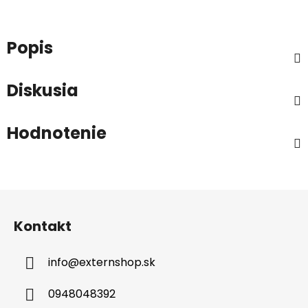
Popis
Diskusia
Hodnotenie
Z
á
Kontakt
p
ä
info
@
externshop.sk
t
i
0948048392
e