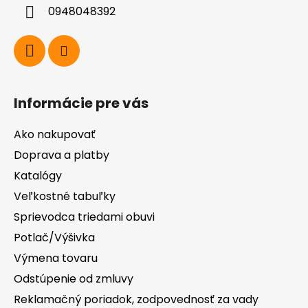
i
0948048392
e
Informácie pre vás
Ako nakupovať
Doprava a platby
Katalógy
Veľkostné tabuľky
Sprievodca triedami obuvi
Potlač/Výšivka
Výmena tovaru
Odstúpenie od zmluvy
Reklamačný poriadok, zodpovednosť za vady