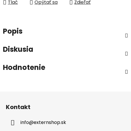
Tlač
Opýtať sa
Zdieľať
Popis
Diskusia
Hodnotenie
Z
á
Kontakt
p
ä
info
@
externshop.sk
t