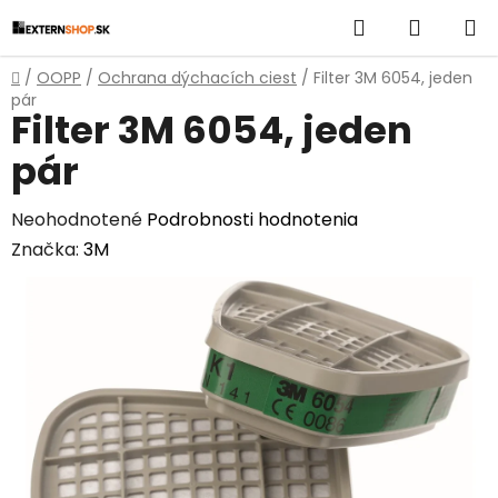
Prejsť
Hľadať
NÁKUP
na
obsah
KOŠÍK
Domov
/
OOPP
/
Ochrana dýchacích ciest
/
Filter 3M 6054, jeden
pár
Filter 3M 6054, jeden
pár
Priemerné
Neohodnotené
Podrobnosti hodnotenia
hodnotenie
Značka:
3M
produktu
je
0,0
z
5
hviezdičiek.