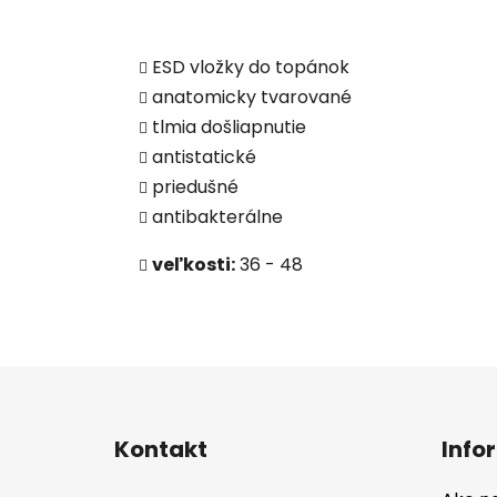
ESD vložky do topánok
anatomicky tvarované
tlmia došliapnutie
antistatické
priedušné
antibakterálne
veľkosti:
36 - 48
Z
á
Kontakt
Info
p
ä