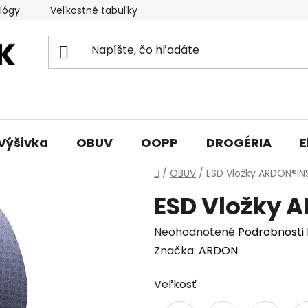
lógy
Veľkostné tabuľky
Sprievodca triedami obuvi
Výšivka
OBUV
OOPP
DROGÉRIA
E
Domov
/
OBUV
/
ESD Vložky ARDON®I
ESD Vložky 
Priemerné
Neohodnotené
Podrobnosti
hodnotenie
Značka:
ARDON
produktu
Veľkosť
je
0,0