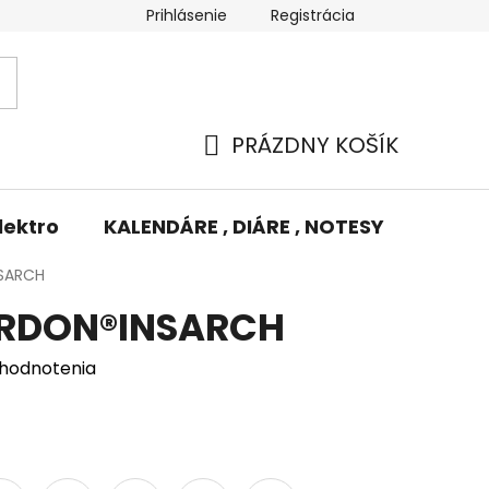
Prihlásenie
Registrácia
Potlač/Výšivka
Výmena tovaru
Odstúpenie od zm
PRÁZDNY KOŠÍK
NÁKUPNÝ
KOŠÍK
lektro
KALENDÁRE , DIÁRE , NOTESY
KUFRE
NSARCH
ARDON®INSARCH
 hodnotenia