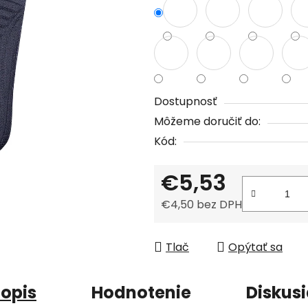
z
5
hviezdičiek.
Dostupnosť
Môžeme doručiť do:
Kód:
€5,53
€4,50 bez DPH
Jednotková cena:
Tlač
Opýtať sa
opis
Hodnotenie
Diskus